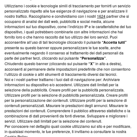
Utilizziamo i cookie e tecnologie simili di tracciamento per fornirti un servizio
Questa sezione offre informazioni trasparenti su Blasting
personalizzato rispetto alle tue esigenze di navigazione e per analizzare il
nostro traffico. Raccogliamo e condividiamo con i nostri
1624
partner che si
News, sui nostri processi editoriali e su come ci impegniamo a
occupano di analisi dei dati web, pubblicità e social media, alcune
creare news di qualità. Inoltre, afferma la nostra aderenza a
informazioni sul tuo dispositivo, come l’indirizzo IP e le caratteristiche del tuo
‘Trust Project - News with Integrity’
Blasting News non è
dispositivo, i quali potrebbero combinarle con altre informazioni che hai
ancora membro del programma, ma ha richiesto di farne
fornito loro o che hanno raccolto dal tuo utilizzo dei loro servizi. Puoi
parte; Trust Project non ha ancora effettuato una verifica di
acconsentire all’uso di tali tecnologie cliccando il pulsante
“Accetta tutti”
conformità agli standard.
presente su questo banner oppure personalizzare le tue scelte, anche
eventualmente negando il consenso al trattamento dei dati personali da
parte dei partner terzi, cliccando sul pulsante
“Personalizza”
.
Su di noi
Chiudendo questo banner (cliccando sul pulsante
“X”
in alto a destra),
acconsenti al permanere delle impostazioni predefinite che non consentono
Team editoriale
l’utilizzo di cookie o altri strumenti di tracciamento diversi dai tecnici.
Noi e i nostri partner trattiamo i tuoi dati di navigazione per: Archiviare
Corporate
informazioni su dispositivo e/o accedervi. Utilizzare dati limitati per la
selezione della pubblicità. Creare profili per la pubblicità personalizzata.
Redazione
Utilizzare profili per la selezione di pubblicità personalizzata. Creare profili
per la personalizzazione dei contenuti. Utilizzare profili per la selezione di
Informativa Privacy
contenuti personalizzati. Misurare le prestazioni degli annunci. Misurare le
prestazioni dei contenuti. Comprendere il pubblico attraverso statistiche o la
Cookie Policy
combinazione di dati provenienti da fonti diverse. Sviluppare e migliorare i
servizi. Utilizzare dati limitati per la selezione dei contenuti.
Blasting SA, IDI CHE-247.845.224, Via Carlo Frasca, 3 - 6900
Per conoscere nel dettaglio quali cookie utilizziamo sul sito e per modificare,
Lugano (Svizzera) Tel:
+39 0690258937
in qualsiasi momento, le tue preferenze, ti invitiamo a consultare la nostra
Cookie Policy
.