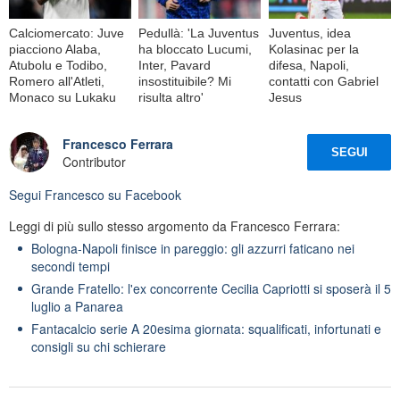
Calciomercato: Juve
Pedullà: 'La Juventus
Juventus, idea
piacciono Alaba,
ha bloccato Lucumi,
Kolasinac per la
Atubolu e Todibo,
Inter, Pavard
difesa, Napoli,
Romero all'Atleti,
insostituibile? Mi
contatti con Gabriel
Monaco su Lukaku
risulta altro'
Jesus
Francesco Ferrara
SEGUI
Contributor
Segui
Francesco
su Facebook
Leggi di più sullo stesso argomento da Francesco Ferrara:
Bologna-Napoli finisce in pareggio: gli azzurri faticano nei
secondi tempi
Grande Fratello: l'ex concorrente Cecilia Capriotti si sposerà il 5
luglio a Panarea
Fantacalcio serie A 20esima giornata: squalificati, infortunati e
consigli su chi schierare