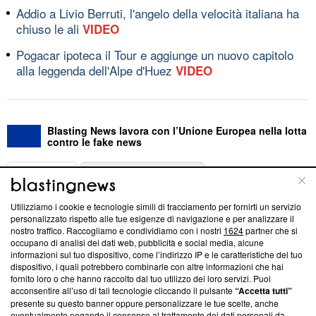
Addio a Livio Berruti, l'angelo della velocità italiana ha
chiuso le ali
VIDEO
Pogacar ipoteca il Tour e aggiunge un nuovo capitolo
alla leggenda dell'Alpe d'Huez
VIDEO
Blasting News lavora con l’Unione Europea nella lotta
contro le fake news
ABOUT
LINEA EDITORIALE
Utilizziamo i cookie e tecnologie simili di tracciamento per fornirti un servizio
Questa sezione offre informazioni trasparenti su Blasting
personalizzato rispetto alle tue esigenze di navigazione e per analizzare il
nostro traffico. Raccogliamo e condividiamo con i nostri
1624
partner che si
News, sui nostri processi editoriali e su come ci impegniamo a
occupano di analisi dei dati web, pubblicità e social media, alcune
creare news di qualità. Inoltre, afferma la nostra aderenza a
informazioni sul tuo dispositivo, come l’indirizzo IP e le caratteristiche del tuo
‘Trust Project - News with Integrity’
Blasting News non è
dispositivo, i quali potrebbero combinarle con altre informazioni che hai
ancora membro del programma, ma ha richiesto di farne
fornito loro o che hanno raccolto dal tuo utilizzo dei loro servizi. Puoi
parte; Trust Project non ha ancora effettuato una verifica di
acconsentire all’uso di tali tecnologie cliccando il pulsante
“Accetta tutti”
conformità agli standard.
presente su questo banner oppure personalizzare le tue scelte, anche
eventualmente negando il consenso al trattamento dei dati personali da