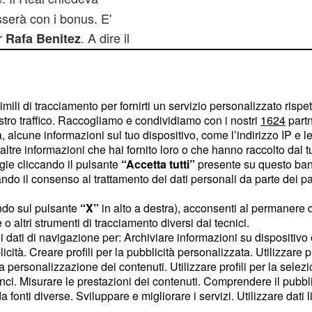
serà con i bonus. E'
r
. A dire il
Rafa
Benitez
llo di
,
Leandro
Damiao
apere di accettare i 22
 chiedendonealmeno 25 se
imili di tracciamento per fornirti un servizio personalizzato rispe
ao poi, sono
stro traffico. Raccogliamo e condividiamo con i nostri
1624
partn
 alcune informazioni sul tuo dispositivo, come l’indirizzo IP e le 
ine, diritti che il
ltre informazioni che hai fornito loro o che hanno raccolto dal tuo
ogie cliccando il pulsante
“Accetta tutti”
presente su questo ban
o il consenso al trattamento dei dati personali da parte dei par
ico top player.
ndo sul pulsante
“X”
in alto a destra), acconsenti al permanere 
t, il Napoli sarebbe
o altri strumenti di tracciamento diversi dai tecnici.
te del Barcellona che
uoi dati di navigazione per: Archiviare informazioni su dispositivo 
arrivo diNeymar. Per la
licità. Creare profili per la pubblicità personalizzata. Utilizzare p
la personalizzazione dei contenuti. Utilizzare profili per la selez
iede almeno 25 milioni
ci. Misurare le prestazioni dei contenuti. Comprendere il pubblic
rapparlo all'Udinese.
fonti diverse. Sviluppare e migliorare i servizi. Utilizzare dati l