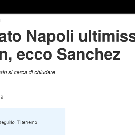
t
to Napoli ultimis
in, ecco Sanchez
in si cerca di chiudere
39
seguirlo. Ti terremo