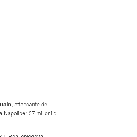
, attaccante del
uain
 Napoliper 37 milioni di
: Il Real chiedeva
e