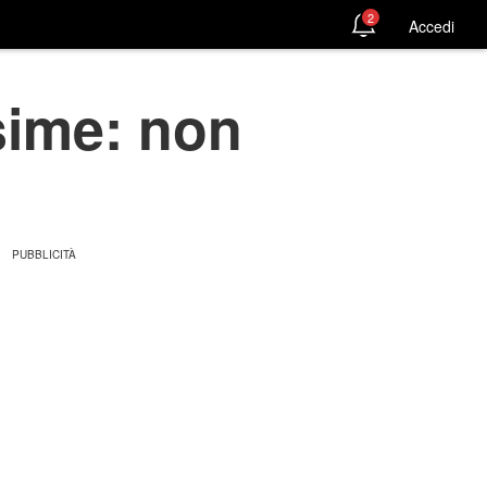
2
Accedi
sime: non