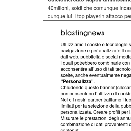
40milioni, soldi che comunque incas
dunque lui il top playerin attacco pe
vero il primo nomesulla lista era que
ma l'Internacional non ne havoluto s
milioni di euro offerti dal Napoli,
Utilizziamo i cookie e tecnologie s
non di più. I problemi legati a Dami
navigazione e per analizzare il no
dati web, pubblicità e social media,
caratterizzatianche dai diritti d'immag
i quali potrebbero combinarle con a
giocatore vuole tenere per sé.
acconsentire all’uso di tali tecnol
scelte, anche eventualmente negand
Ma Higuain potrebbe non essere l'un
“Personalizza”
.
Chiudendo questo banner (clicca
Secondoquanto riferito da TuttoSpor
non consentono l’utilizzo di cookie 
anche su
,attaccan
Alexis
Sanchez
Noi e i nostri partner trattiamo i t
potrebbe giocare poco e nulla con l'
limitati per la selezione della pubb
personalizzata. Creare profili per 
sua cessione però, il Barcellona ch
Misurare le prestazioni degli annun
dieuro, dopo averne spesi 40 per st
combinazione di dati provenienti da 
contenuti.