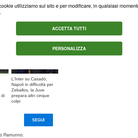
ookie utilizziamo sul sito e per modificare, in qualsiasi momento,
.
Content sponsored by Outbrain
ACCETTA TUTTI
PERSONALIZZA
L'Inter su Casadó,
Napoli in difficoltà per
Zeballos, la Juve
 di
prepara altri cinque
colpi
SEGUI
teo Ramunno: