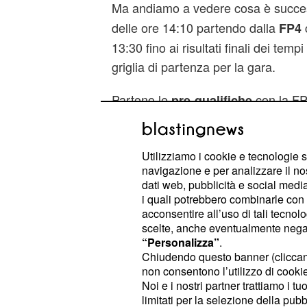
Ma andiamo a vedere cosa è succe
delle ore 14:10 partendo dalla
c
FP4
13:30 fino ai risultati finali dei temp
griglia di partenza per la gara.
Partono le
con la FP
pre-qualifiche
subito un'altra caduta, stavolta to
abbandona la sua moto dolorante. Ci
Utilizziamo i cookie e tecnologie s
qualifiche ufficiali con
Valentino Ro
navigazione e per analizzare il no
registrare il miglior tempo con la su
dati web, pubblicità e social media,
Bradl, Marquez e Crutchlow.
i quali potrebbero combinarle con a
acconsentire all’uso di tali tecnol
scelte, anche eventualmente negand
Comincia la Q1 e subito ci sono alt
“Personalizza”
.
conferma della pericolosità di quest
Chiudendo questo banner (clicca
in particolare della 
Sachsenring,
non consentono l’utilizzo di cookie 
Noi e i nostri partner trattiamo i t
per due italiani:
van
Corti e Petrucci
limitati per la selezione della pubb