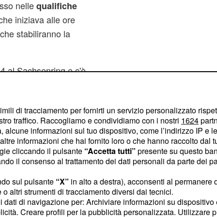
sso nelle
qualifiche
he iniziava alle ore
i che stabiliranno la
4 al Sachsenring e c'è
cca ad Andrea Iannone che
 si avvicina alle
imili di tracciamento per fornirti un servizio personalizzato rispe
che ha fatto
ssi
stro traffico. Raccogliamo e condividiamo con i nostri
1624
partn
a Yamaha, dietro di lui
 alcune informazioni sul tuo dispositivo, come l’indirizzo IP e le 
ltre informazioni che hai fornito loro o che hanno raccolto dal tuo
ogie cliccando il pulsante
“Accetta tutti”
presente su questo ban
o il consenso al trattamento dei dati personali da parte dei par
re due cadute, è la
a pista del
ndo sul pulsante
“X”
in alto a destra), acconsenti al permanere 
curva 11. Intanto sorpresa
o altri strumenti di tracciamento diversi dai tecnici.
uoi dati di navigazione per: Archiviare informazioni su dispositivo 
no in Q2 a giocarsi la
licità. Creare profili per la pubblicità personalizzata. Utilizzare p