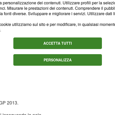
GP di Germania.
la personalizzazione dei contenuti. Utilizzare profili per la selez
ci. Misurare le prestazioni dei contenuti. Comprendere il pubblic
fonti diverse. Sviluppare e migliorare i servizi. Utilizzare dati l
ookie utilizziamo sul sito e per modificare, in qualsiasi momento,
.
ACCETTA TUTTI
PERSONALIZZA
toGP 2013.
oti inseguendo la pole.