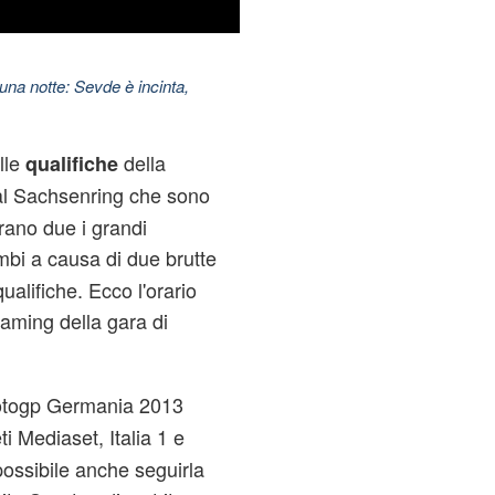
una notte: Sevde è incinta,
lle
della
qualifiche
al Sachsenring
che sono
rano due i grandi
mbi a causa di due brutte
alifiche. Ecco l'orario
reaming della gara di
otogp Germania 2013
ti Mediaset, Italia 1 e
possibile anche seguirla