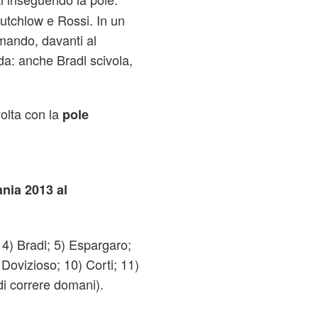
utchlow e Rossi. In un
mando, davanti al
a: anche Bradl scivola,
volta con la
pole
nia 2013 al
 4) Bradl; 5) Espargaro;
 Dovizioso; 10) Corti; 11)
di correre domani).