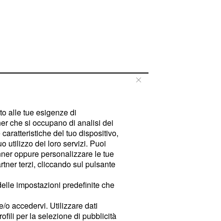
tto alle tue esigenze di
er che si occupano di analisi dei
caratteristiche del tuo dispositivo,
 utilizzo dei loro servizi. Puoi
ner oppure personalizzare le tue
tner terzi, cliccando sul pulsante
delle impostazioni predefinite che
e/o accedervi. Utilizzare dati
rofili per la selezione di pubblicità