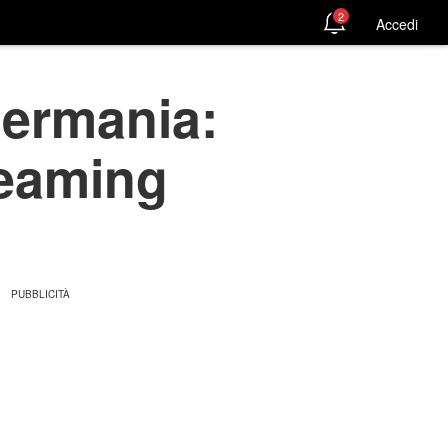
2
Accedi
Germania:
treaming