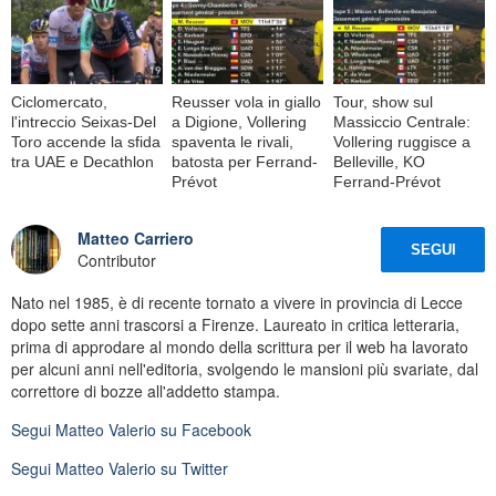
Ciclomercato,
Reusser vola in giallo
Tour, show sul
l'intreccio Seixas-Del
a Digione, Vollering
Massiccio Centrale:
Toro accende la sfida
spaventa le rivali,
Vollering ruggisce a
tra UAE e Decathlon
batosta per Ferrand-
Belleville, KO
Prévot
Ferrand-Prévot
Matteo Carriero
SEGUI
Contributor
Nato nel 1985, è di recente tornato a vivere in provincia di Lecce
dopo sette anni trascorsi a Firenze. Laureato in critica letteraria,
prima di approdare al mondo della scrittura per il web ha lavorato
per alcuni anni nell'editoria, svolgendo le mansioni più svariate, dal
correttore di bozze all'addetto stampa.
Segui
Matteo Valerio
su Facebook
Segui
Matteo Valerio
su Twitter