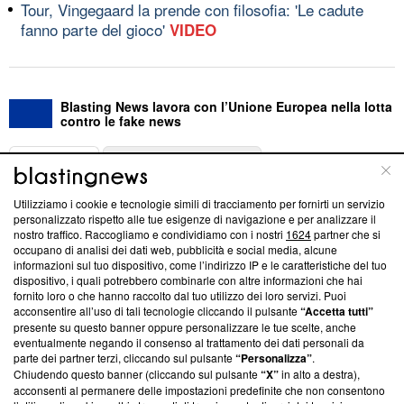
Tour, Vingegaard la prende con filosofia: 'Le cadute
fanno parte del gioco'
VIDEO
Blasting News lavora con l’Unione Europea nella lotta
contro le fake news
ABOUT
LINEA EDITORIALE
Utilizziamo i cookie e tecnologie simili di tracciamento per fornirti un servizio
Questa sezione offre informazioni trasparenti su Blasting
personalizzato rispetto alle tue esigenze di navigazione e per analizzare il
nostro traffico. Raccogliamo e condividiamo con i nostri
1624
partner che si
News, sui nostri processi editoriali e su come ci impegniamo a
occupano di analisi dei dati web, pubblicità e social media, alcune
creare news di qualità. Inoltre, afferma la nostra aderenza a
informazioni sul tuo dispositivo, come l’indirizzo IP e le caratteristiche del tuo
‘Trust Project - News with Integrity’
Blasting News non è
dispositivo, i quali potrebbero combinarle con altre informazioni che hai
ancora membro del programma, ma ha richiesto di farne
fornito loro o che hanno raccolto dal tuo utilizzo dei loro servizi. Puoi
parte; Trust Project non ha ancora effettuato una verifica di
acconsentire all’uso di tali tecnologie cliccando il pulsante
“Accetta tutti”
conformità agli standard.
presente su questo banner oppure personalizzare le tue scelte, anche
eventualmente negando il consenso al trattamento dei dati personali da
parte dei partner terzi, cliccando sul pulsante
“Personalizza”
.
Su di noi
Chiudendo questo banner (cliccando sul pulsante
“X”
in alto a destra),
acconsenti al permanere delle impostazioni predefinite che non consentono
Team editoriale