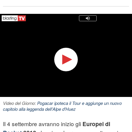
Video del Giorno:
Pogacar ipoteca il Tour e aggiunge un nuovo
capitolo alla leggenda dell'Alpe d'Huez
Il 4 settembre avranno inizio gli
Europei di