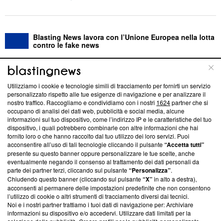
Blasting News lavora con l’Unione Europea nella lotta
contro le fake news
ABOUT
LINEA EDITORIALE
Utilizziamo i cookie e tecnologie simili di tracciamento per fornirti un servizio
personalizzato rispetto alle tue esigenze di navigazione e per analizzare il
Questa sezione offre informazioni trasparenti su Blasting
nostro traffico. Raccogliamo e condividiamo con i nostri
1624
partner che si
News, sui nostri processi editoriali e su come ci impegniamo a
occupano di analisi dei dati web, pubblicità e social media, alcune
creare news di qualità. Inoltre, afferma la nostra aderenza a
informazioni sul tuo dispositivo, come l’indirizzo IP e le caratteristiche del tuo
dispositivo, i quali potrebbero combinarle con altre informazioni che hai
‘Trust Project - News with Integrity’
Blasting News non è
fornito loro o che hanno raccolto dal tuo utilizzo dei loro servizi. Puoi
ancora membro del programma, ma ha richiesto di farne
acconsentire all’uso di tali tecnologie cliccando il pulsante
“Accetta tutti”
parte; Trust Project non ha ancora effettuato una verifica di
presente su questo banner oppure personalizzare le tue scelte, anche
conformità agli standard.
eventualmente negando il consenso al trattamento dei dati personali da
parte dei partner terzi, cliccando sul pulsante
“Personalizza”
.
Su di noi
Chiudendo questo banner (cliccando sul pulsante
“X”
in alto a destra),
acconsenti al permanere delle impostazioni predefinite che non consentono
Team editoriale
l’utilizzo di cookie o altri strumenti di tracciamento diversi dai tecnici.
Noi e i nostri partner trattiamo i tuoi dati di navigazione per: Archiviare
Corporate
informazioni su dispositivo e/o accedervi. Utilizzare dati limitati per la