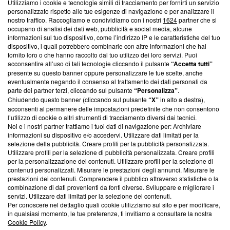
Utilizziamo i cookie e tecnologie simili di tracciamento per fornirti un servizio
Questa sezione offre informazioni trasparenti su Blasting
personalizzato rispetto alle tue esigenze di navigazione e per analizzare il
nostro traffico. Raccogliamo e condividiamo con i nostri
1624
partner che si
News, sui nostri processi editoriali e su come ci impegniamo a
occupano di analisi dei dati web, pubblicità e social media, alcune
creare news di qualità. Inoltre, afferma la nostra aderenza a
informazioni sul tuo dispositivo, come l’indirizzo IP e le caratteristiche del tuo
‘Trust Project - News with Integrity’
Blasting News non è
dispositivo, i quali potrebbero combinarle con altre informazioni che hai
ancora membro del programma, ma ha richiesto di farne
fornito loro o che hanno raccolto dal tuo utilizzo dei loro servizi. Puoi
parte; Trust Project non ha ancora effettuato una verifica di
acconsentire all’uso di tali tecnologie cliccando il pulsante
“Accetta tutti”
conformità agli standard.
presente su questo banner oppure personalizzare le tue scelte, anche
eventualmente negando il consenso al trattamento dei dati personali da
parte dei partner terzi, cliccando sul pulsante
“Personalizza”
.
Su di noi
Chiudendo questo banner (cliccando sul pulsante
“X”
in alto a destra),
acconsenti al permanere delle impostazioni predefinite che non consentono
Team editoriale
l’utilizzo di cookie o altri strumenti di tracciamento diversi dai tecnici.
Noi e i nostri partner trattiamo i tuoi dati di navigazione per: Archiviare
Corporate
informazioni su dispositivo e/o accedervi. Utilizzare dati limitati per la
selezione della pubblicità. Creare profili per la pubblicità personalizzata.
Redazione
Utilizzare profili per la selezione di pubblicità personalizzata. Creare profili
per la personalizzazione dei contenuti. Utilizzare profili per la selezione di
Informativa Privacy
contenuti personalizzati. Misurare le prestazioni degli annunci. Misurare le
prestazioni dei contenuti. Comprendere il pubblico attraverso statistiche o la
Cookie Policy
combinazione di dati provenienti da fonti diverse. Sviluppare e migliorare i
servizi. Utilizzare dati limitati per la selezione dei contenuti.
Blasting SA, IDI CHE-247.845.224, Via Carlo Frasca, 3 - 6900
Per conoscere nel dettaglio quali cookie utilizziamo sul sito e per modificare,
Lugano (Svizzera) Tel:
+39 0690258937
in qualsiasi momento, le tue preferenze, ti invitiamo a consultare la nostra
Cookie Policy
.
© 2026 Blasting News