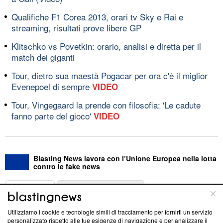
Qualifiche F1 Corea 2013, orari tv Sky e Rai e
streaming, risultati prove libere GP
Klitschko vs Povetkin: orario, analisi e diretta per il
match dei giganti
Tour, dietro sua maestà Pogacar per ora c'è il miglior
Evenepoel di sempre
VIDEO
Tour, Vingegaard la prende con filosofia: 'Le cadute
fanno parte del gioco'
VIDEO
Blasting News lavora con l’Unione Europea nella lotta
contro le fake news
ABOUT
LINEA EDITORIALE
Utilizziamo i cookie e tecnologie simili di tracciamento per fornirti un servizio
Questa sezione offre informazioni trasparenti su Blasting
personalizzato rispetto alle tue esigenze di navigazione e per analizzare il