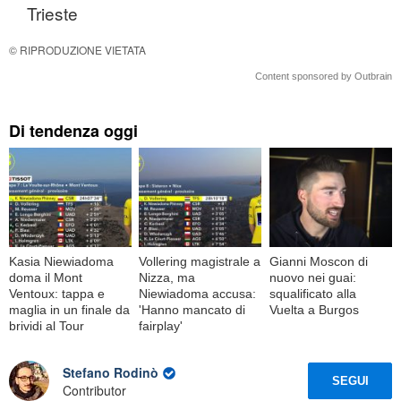
Trieste
© RIPRODUZIONE VIETATA
Content sponsored by Outbrain
Di tendenza oggi
Kasia Niewiadoma
Vollering magistrale a
Gianni Moscon di
doma il Mont
Nizza, ma
nuovo nei guai:
Ventoux: tappa e
Niewiadoma accusa:
squalificato alla
maglia in un finale da
'Hanno mancato di
Vuelta a Burgos
brividi al Tour
fairplay'
Stefano Rodinò
SEGUI
Contributor