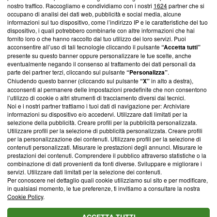
nostro traffico. Raccogliamo e condividiamo con i nostri
1624
partner che si
News, sui nostri processi editoriali e su come ci impegniamo a
occupano di analisi dei dati web, pubblicità e social media, alcune
creare news di qualità. Inoltre, afferma la nostra aderenza a
informazioni sul tuo dispositivo, come l’indirizzo IP e le caratteristiche del tuo
‘Trust Project - News with Integrity’
Blasting News non è
dispositivo, i quali potrebbero combinarle con altre informazioni che hai
ancora membro del programma, ma ha richiesto di farne
fornito loro o che hanno raccolto dal tuo utilizzo dei loro servizi. Puoi
parte; Trust Project non ha ancora effettuato una verifica di
acconsentire all’uso di tali tecnologie cliccando il pulsante
“Accetta tutti”
conformità agli standard.
presente su questo banner oppure personalizzare le tue scelte, anche
eventualmente negando il consenso al trattamento dei dati personali da
parte dei partner terzi, cliccando sul pulsante
“Personalizza”
.
Su di noi
Chiudendo questo banner (cliccando sul pulsante
“X”
in alto a destra),
acconsenti al permanere delle impostazioni predefinite che non consentono
Team editoriale
l’utilizzo di cookie o altri strumenti di tracciamento diversi dai tecnici.
Noi e i nostri partner trattiamo i tuoi dati di navigazione per: Archiviare
Corporate
informazioni su dispositivo e/o accedervi. Utilizzare dati limitati per la
selezione della pubblicità. Creare profili per la pubblicità personalizzata.
Redazione
Utilizzare profili per la selezione di pubblicità personalizzata. Creare profili
per la personalizzazione dei contenuti. Utilizzare profili per la selezione di
Informativa Privacy
contenuti personalizzati. Misurare le prestazioni degli annunci. Misurare le
prestazioni dei contenuti. Comprendere il pubblico attraverso statistiche o la
Cookie Policy
combinazione di dati provenienti da fonti diverse. Sviluppare e migliorare i
servizi. Utilizzare dati limitati per la selezione dei contenuti.
Blasting SA, IDI CHE-247.845.224, Via Carlo Frasca, 3 - 6900
Per conoscere nel dettaglio quali cookie utilizziamo sul sito e per modificare,
Lugano (Svizzera) Tel:
+39 0690258937
in qualsiasi momento, le tue preferenze, ti invitiamo a consultare la nostra
Cookie Policy
.
© 2026 Blasting News
ACCETTA TUTTI