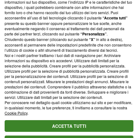
informazioni sul tuo dispositivo, come l’indirizzo IP e le caratteristiche del tuo
‘Trust Project - News with Integrity’
Blasting News non è
dispositivo, i quali potrebbero combinarle con altre informazioni che hai
ancora membro del programma, ma ha richiesto di farne
fornito loro o che hanno raccolto dal tuo utilizzo dei loro servizi. Puoi
parte; Trust Project non ha ancora effettuato una verifica di
acconsentire all’uso di tali tecnologie cliccando il pulsante
“Accetta tutti”
conformità agli standard.
presente su questo banner oppure personalizzare le tue scelte, anche
eventualmente negando il consenso al trattamento dei dati personali da
parte dei partner terzi, cliccando sul pulsante
“Personalizza”
.
Su di noi
Chiudendo questo banner (cliccando sul pulsante
“X”
in alto a destra),
acconsenti al permanere delle impostazioni predefinite che non consentono
Team editoriale
l’utilizzo di cookie o altri strumenti di tracciamento diversi dai tecnici.
Noi e i nostri partner trattiamo i tuoi dati di navigazione per: Archiviare
Corporate
informazioni su dispositivo e/o accedervi. Utilizzare dati limitati per la
selezione della pubblicità. Creare profili per la pubblicità personalizzata.
Redazione
Utilizzare profili per la selezione di pubblicità personalizzata. Creare profili
per la personalizzazione dei contenuti. Utilizzare profili per la selezione di
Informativa Privacy
contenuti personalizzati. Misurare le prestazioni degli annunci. Misurare le
prestazioni dei contenuti. Comprendere il pubblico attraverso statistiche o la
Cookie Policy
combinazione di dati provenienti da fonti diverse. Sviluppare e migliorare i
servizi. Utilizzare dati limitati per la selezione dei contenuti.
Blasting SA, IDI CHE-247.845.224, Via Carlo Frasca, 3 - 6900
Per conoscere nel dettaglio quali cookie utilizziamo sul sito e per modificare,
Lugano (Svizzera) Tel:
+39 0690258937
in qualsiasi momento, le tue preferenze, ti invitiamo a consultare la nostra
Cookie Policy
.
© 2026 Blasting News
ACCETTA TUTTI