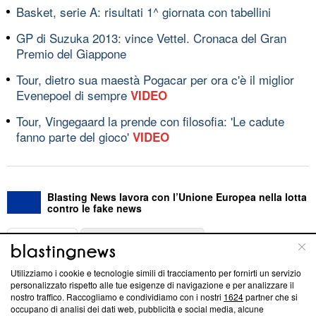
Basket, serie A: risultati 1^ giornata con tabellini
GP di Suzuka 2013: vince Vettel. Cronaca del Gran
Premio del Giappone
Tour, dietro sua maestà Pogacar per ora c'è il miglior
Evenepoel di sempre
VIDEO
Tour, Vingegaard la prende con filosofia: 'Le cadute
fanno parte del gioco'
VIDEO
Blasting News lavora con l’Unione Europea nella lotta
contro le fake news
ABOUT
LINEA EDITORIALE
Utilizziamo i cookie e tecnologie simili di tracciamento per fornirti un servizio
Questa sezione offre informazioni trasparenti su Blasting
personalizzato rispetto alle tue esigenze di navigazione e per analizzare il
nostro traffico. Raccogliamo e condividiamo con i nostri
1624
partner che si
News, sui nostri processi editoriali e su come ci impegniamo a
occupano di analisi dei dati web, pubblicità e social media, alcune
creare news di qualità. Inoltre, afferma la nostra aderenza a