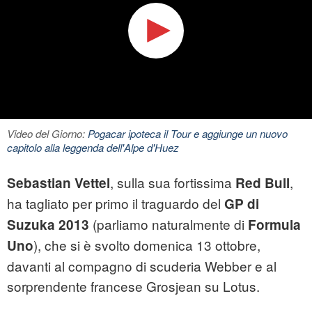
Video del Giorno:
Pogacar ipoteca il Tour e aggiunge un nuovo
capitolo alla leggenda dell'Alpe d'Huez
, sulla sua fortissima
,
Sebastian Vettel
Red Bull
ha tagliato per primo il traguardo del
GP di
(parliamo naturalmente di
Suzuka 2013
Formula
), che si è svolto domenica 13 ottobre,
Uno
davanti al compagno di scuderia Webber e al
sorprendente francese Grosjean su Lotus.