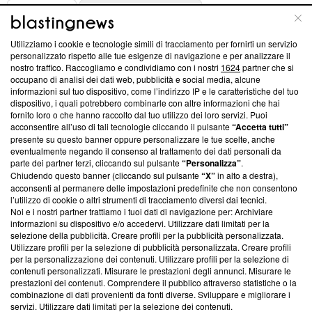
ABOUT
LINEA EDITORIALE
Utilizziamo i cookie e tecnologie simili di tracciamento per fornirti un servizio
Questa sezione offre informazioni trasparenti su Blasting
personalizzato rispetto alle tue esigenze di navigazione e per analizzare il
nostro traffico. Raccogliamo e condividiamo con i nostri
1624
partner che si
News, sui nostri processi editoriali e su come ci impegniamo a
occupano di analisi dei dati web, pubblicità e social media, alcune
creare news di qualità. Inoltre, afferma la nostra aderenza a
informazioni sul tuo dispositivo, come l’indirizzo IP e le caratteristiche del tuo
‘Trust Project - News with Integrity’
Blasting News non è
dispositivo, i quali potrebbero combinarle con altre informazioni che hai
ancora membro del programma, ma ha richiesto di farne
fornito loro o che hanno raccolto dal tuo utilizzo dei loro servizi. Puoi
parte; Trust Project non ha ancora effettuato una verifica di
acconsentire all’uso di tali tecnologie cliccando il pulsante
“Accetta tutti”
conformità agli standard.
presente su questo banner oppure personalizzare le tue scelte, anche
eventualmente negando il consenso al trattamento dei dati personali da
parte dei partner terzi, cliccando sul pulsante
“Personalizza”
.
Su di noi
Chiudendo questo banner (cliccando sul pulsante
“X”
in alto a destra),
acconsenti al permanere delle impostazioni predefinite che non consentono
Team editoriale
l’utilizzo di cookie o altri strumenti di tracciamento diversi dai tecnici.
Noi e i nostri partner trattiamo i tuoi dati di navigazione per: Archiviare
Corporate
informazioni su dispositivo e/o accedervi. Utilizzare dati limitati per la
selezione della pubblicità. Creare profili per la pubblicità personalizzata.
Redazione
Utilizzare profili per la selezione di pubblicità personalizzata. Creare profili
per la personalizzazione dei contenuti. Utilizzare profili per la selezione di
Informativa Privacy
contenuti personalizzati. Misurare le prestazioni degli annunci. Misurare le
prestazioni dei contenuti. Comprendere il pubblico attraverso statistiche o la
Cookie Policy
combinazione di dati provenienti da fonti diverse. Sviluppare e migliorare i
servizi. Utilizzare dati limitati per la selezione dei contenuti.