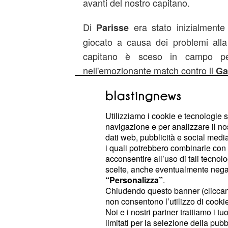
avanti del nostro capitano.
Di
era stato inizialment
Parisse
giocato a causa dei problemi alla
capitano è sceso in campo pe
nell'emozionante match contro il
Ga
Prestazione promettente dell'
Ita
iniziale di Esposito che al 4° minu
Utilizziamo i cookie e tecnologie s
navigazione e per analizzare il no
sfuggire il pallone permettendo co
dati web, pubblicità e social media,
la prima meta.
i quali potrebbero combinarle con a
acconsentire all’uso di tali tecnol
scelte, anche eventualmente negand
“Personalizza”
.
L'Italia del
tornerà in
Sei Nazioni
Chiudendo questo banner (clicca
sfidare la Francia allo Stade de 
non consentono l’utilizzo di cookie 
trasmessa in chiaro da
che p
Dmax
Noi e i nostri partner trattiamo i t
limitati per la selezione della pubb
le dirette del prestigioso torneo.