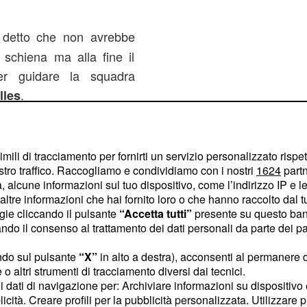
e detto che non avrebbe
 schiena ma alla fine il
r guidare la squadra
.
lles
nonostante l'errore
lia
to di gioco si è lasciato
imili di tracciamento per fornirti un servizio personalizzato rispe
stro traffico. Raccogliamo e condividiamo con i nostri
1624
partn
sì a
di segnare
Cuthbert
 alcune informazioni sul tuo dispositivo, come l’indirizzo IP e le 
ltre informazioni che hai fornito loro o che hanno raccolto dal tuo
ogie cliccando il pulsante
“Accetta tutti”
presente su questo ban
o il consenso al trattamento dei dati personali da parte dei par
 campo il 9 febbraio per
ndo sul pulsante
“X”
in alto a destra), acconsenti al permanere 
France e la partita sarà
o altri strumenti di tracciamento diversi dai tecnici.
er la prima volta ospita
uoi dati di navigazione per: Archiviare informazioni su dispositivo 
licità. Creare profili per la pubblicità personalizzata. Utilizzare p