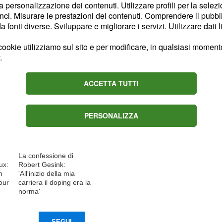
la personalizzazione dei contenuti. Utilizzare profili per la selez
ci. Misurare le prestazioni dei contenuti. Comprendere il pubblic
fonti diverse. Sviluppare e migliorare i servizi. Utilizzare dati l
ookie utilizziamo sul sito e per modificare, in qualsiasi momento,
Content sponsored by Outbrain
.
ACCETTA TUTTI
PERSONALIZZA
La confessione di
ux:
Robert Gesink:
n
'All'inizio della mia
Tour
carriera il doping era la
norma'
SEGUI