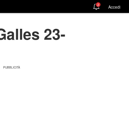
2
Accedi
Galles 23-