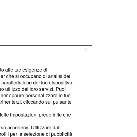
tto alle tue esigenze di
er che si occupano di analisi dei
caratteristiche del tuo dispositivo,
 utilizzo dei loro servizi. Puoi
ner oppure personalizzare le tue
tner terzi, cliccando sul pulsante
delle impostazioni predefinite che
e/o accedervi. Utilizzare dati
rofili per la selezione di pubblicità