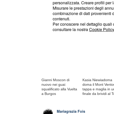
personalizzata. Creare profili per 
Misurare le prestazioni degli annun
combinazione di dati provenienti da 
© RIPRODUZIONE VIETATA
contenuti.
Per conoscere nel dettaglio quali c
consultare la nostra
Cookie Policy
Di tendenza oggi
Gianni Moscon di
Kasia Niewiadoma
nuovo nei guai:
doma il Mont Vento
squalificato alla Vuelta
tappa e maglia in u
a Burgos
finale da brividi al 
Mariagrazia Fois