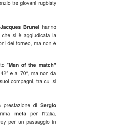
zio tre giovani rugbisty
o
hanno
Jacques Brunel
 che si è aggiudicata la
zioni del torneo, ma non è
to "
Man of the match"
 42° e al 70°, ma non da
suoi compagni, tra cui si
a prestazione di
Sergio
prima
per l'Italia,
meta
acey per un passaggio in