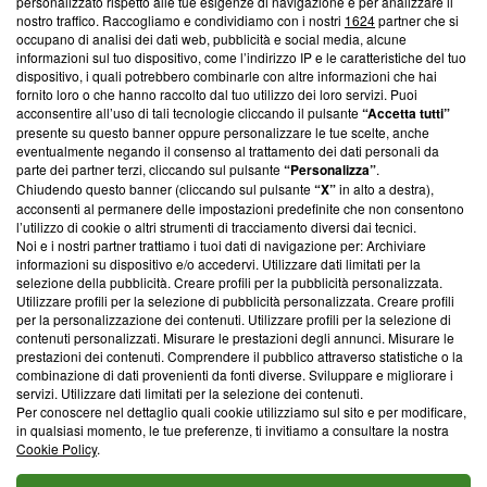
Questa sezione offre informazioni trasparenti su Blasting
personalizzato rispetto alle tue esigenze di navigazione e per analizzare il
nostro traffico. Raccogliamo e condividiamo con i nostri
1624
partner che si
News, sui nostri processi editoriali e su come ci impegniamo a
occupano di analisi dei dati web, pubblicità e social media, alcune
creare news di qualità. Inoltre, afferma la nostra aderenza a
informazioni sul tuo dispositivo, come l’indirizzo IP e le caratteristiche del tuo
‘Trust Project - News with Integrity’
Blasting News non è
dispositivo, i quali potrebbero combinarle con altre informazioni che hai
ancora membro del programma, ma ha richiesto di farne
fornito loro o che hanno raccolto dal tuo utilizzo dei loro servizi. Puoi
parte; Trust Project non ha ancora effettuato una verifica di
acconsentire all’uso di tali tecnologie cliccando il pulsante
“Accetta tutti”
conformità agli standard.
presente su questo banner oppure personalizzare le tue scelte, anche
eventualmente negando il consenso al trattamento dei dati personali da
parte dei partner terzi, cliccando sul pulsante
“Personalizza”
.
Su di noi
Chiudendo questo banner (cliccando sul pulsante
“X”
in alto a destra),
acconsenti al permanere delle impostazioni predefinite che non consentono
Team editoriale
l’utilizzo di cookie o altri strumenti di tracciamento diversi dai tecnici.
Noi e i nostri partner trattiamo i tuoi dati di navigazione per: Archiviare
Corporate
informazioni su dispositivo e/o accedervi. Utilizzare dati limitati per la
selezione della pubblicità. Creare profili per la pubblicità personalizzata.
Redazione
Utilizzare profili per la selezione di pubblicità personalizzata. Creare profili
per la personalizzazione dei contenuti. Utilizzare profili per la selezione di
Informativa Privacy
contenuti personalizzati. Misurare le prestazioni degli annunci. Misurare le
prestazioni dei contenuti. Comprendere il pubblico attraverso statistiche o la
Cookie Policy
combinazione di dati provenienti da fonti diverse. Sviluppare e migliorare i
servizi. Utilizzare dati limitati per la selezione dei contenuti.
Blasting SA, IDI CHE-247.845.224, Via Carlo Frasca, 3 - 6900
Per conoscere nel dettaglio quali cookie utilizziamo sul sito e per modificare,
Lugano (Svizzera) Tel:
+39 0690258937
in qualsiasi momento, le tue preferenze, ti invitiamo a consultare la nostra
Cookie Policy
.
© 2026 Blasting News