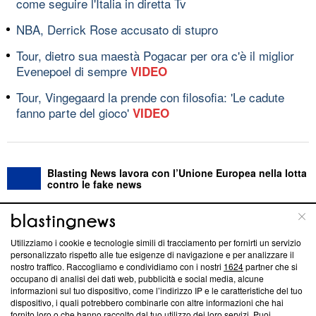
come seguire l'Italia in diretta Tv
NBA, Derrick Rose accusato di stupro
Tour, dietro sua maestà Pogacar per ora c'è il miglior
Evenepoel di sempre
VIDEO
Tour, Vingegaard la prende con filosofia: 'Le cadute
fanno parte del gioco'
VIDEO
Blasting News lavora con l’Unione Europea nella lotta
contro le fake news
ABOUT
LINEA EDITORIALE
Utilizziamo i cookie e tecnologie simili di tracciamento per fornirti un servizio
personalizzato rispetto alle tue esigenze di navigazione e per analizzare il
Questa sezione offre informazioni trasparenti su Blasting
nostro traffico. Raccogliamo e condividiamo con i nostri
1624
partner che si
News, sui nostri processi editoriali e su come ci impegniamo a
occupano di analisi dei dati web, pubblicità e social media, alcune
creare news di qualità. Inoltre, afferma la nostra aderenza a
informazioni sul tuo dispositivo, come l’indirizzo IP e le caratteristiche del tuo
‘Trust Project - News with Integrity’
Blasting News non è
dispositivo, i quali potrebbero combinarle con altre informazioni che hai
fornito loro o che hanno raccolto dal tuo utilizzo dei loro servizi. Puoi