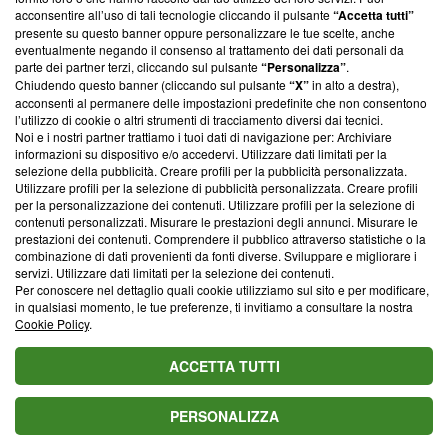
ancora membro del programma, ma ha richiesto di farne
acconsentire all’uso di tali tecnologie cliccando il pulsante
“Accetta tutti”
parte; Trust Project non ha ancora effettuato una verifica di
presente su questo banner oppure personalizzare le tue scelte, anche
conformità agli standard.
eventualmente negando il consenso al trattamento dei dati personali da
parte dei partner terzi, cliccando sul pulsante
“Personalizza”
.
Su di noi
Chiudendo questo banner (cliccando sul pulsante
“X”
in alto a destra),
acconsenti al permanere delle impostazioni predefinite che non consentono
Team editoriale
l’utilizzo di cookie o altri strumenti di tracciamento diversi dai tecnici.
Noi e i nostri partner trattiamo i tuoi dati di navigazione per: Archiviare
Corporate
informazioni su dispositivo e/o accedervi. Utilizzare dati limitati per la
selezione della pubblicità. Creare profili per la pubblicità personalizzata.
Redazione
Utilizzare profili per la selezione di pubblicità personalizzata. Creare profili
per la personalizzazione dei contenuti. Utilizzare profili per la selezione di
Informativa Privacy
contenuti personalizzati. Misurare le prestazioni degli annunci. Misurare le
prestazioni dei contenuti. Comprendere il pubblico attraverso statistiche o la
Cookie Policy
combinazione di dati provenienti da fonti diverse. Sviluppare e migliorare i
servizi. Utilizzare dati limitati per la selezione dei contenuti.
Per conoscere nel dettaglio quali cookie utilizziamo sul sito e per modificare,
Blasting SA, IDI CHE-247.845.224, Via Carlo Frasca, 3 - 6900
in qualsiasi momento, le tue preferenze, ti invitiamo a consultare la nostra
Lugano (Svizzera) Tel:
+39 0690258937
Cookie Policy
.
© 2026 Blasting News
ACCETTA TUTTI
PERSONALIZZA