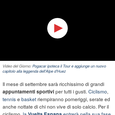
Video del Giorno:
Pogacar ipoteca il Tour e aggiunge un nuovo
capitolo alla leggenda dell'Alpe d'Huez
Il mese di settembre sarà ricchissimo di grandi
per tutti i gusti.
Ciclismo
,
appuntamenti sportivi
tennis
e
basket
riempiranno pomeriggi, serate ed
anche nottate di chi non vive di solo calcio. Per il
ciclismo,
la
entrerà nella sua fase
Vuelta Espana