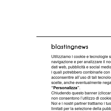
Utilizziamo i cookie e tecnologie s
Gli appuntamenti principali saranno 
navigazione e per analizzare il no
in Australia,
corsa d’apertura
Under
dati web, pubblicità e social media,
Tour
, e il
in Argen
i quali potrebbero combinarle con a
Tour de San Luis
acconsentire all’uso di tali tecnol
precedute dalla corsa riservata all
scelte, anche eventualmente negand
australiana è più adatta a velocisti e
“Personalizza”
.
Chiudendo questo banner (clicca
sudamericana è invece molto impeg
non consentono l’utilizzo di cookie 
vedremo sfidarsi Porte, Dennis, Uli
Noi e i nostri partner trattiamo i t
Nizzolo. Nella seconda entreranno
limitati per la selezione della pubb