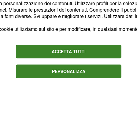
la personalizzazione dei contenuti. Utilizzare profili per la selez
en, Viviani e Malori. In
ci. Misurare le prestazioni dei contenuti. Comprendere il pubblic
n alcuni appuntamenti in
fonti diverse. Sviluppare e migliorare i servizi. Utilizzare dati l
ookie utilizziamo sul sito e per modificare, in qualsiasi momento,
.
ada di gennaio 2016
ACCETTA TUTTI
Under femminile)
PERSONALIZZA