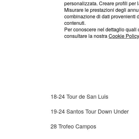
personalizzata. Creare profili per 
Nibali, Quintana, Dani Moreno, Boon
Misurare le prestazioni degli annun
Europa si riprenderà a fine mese co
combinazione di dati provenienti da 
Spagna e Francia.
contenuti.
Per conoscere nel dettaglio quali c
consultare la nostra
Cookie Policy
Il calendario del ciclismo su str
10-15 Tour Femenino de San Luis
16-19 Santos Women’s Tour (Down 
18-24 La Tropicale Amissa Bongo
18-24 Tour de San Luis
19-24 Santos Tour Down Under
28 Trofeo Campos