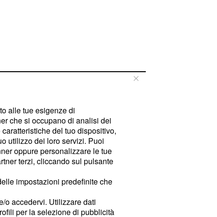
tto alle tue esigenze di
er che si occupano di analisi dei
caratteristiche del tuo dispositivo,
 utilizzo dei loro servizi. Puoi
ner oppure personalizzare le tue
tner terzi, cliccando sul pulsante
delle impostazioni predefinite che
e/o accedervi. Utilizzare dati
rofili per la selezione di pubblicità