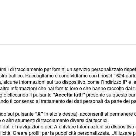
imili di tracciamento per fornirti un servizio personalizzato rispe
due, il
Tour Down
stro traffico. Raccogliamo e condividiamo con i nostri
1624
partn
 del calendario World
 alcune informazioni sul tuo dispositivo, come l’indirizzo IP e le 
tina, entrambe
ltre informazioni che hai fornito loro o che hanno raccolto dal tuo
ogie cliccando il pulsante
“Accetta tutti”
presente su questo ban
e donne. La corsa
o il consenso al trattamento dei dati personali da parte dei par
 finisseur, quella
ndo sul pulsante
“X”
in alto a destra), acconsenti al permanere 
nativa. Nella prima
o altri strumenti di tracciamento diversi dai tecnici.
ssi, Gerrans, Pozzovivo e
uoi dati di navigazione per: Archiviare informazioni su dispositivo 
 in campo Sagan, Majka,
licità. Creare profili per la pubblicità personalizzata. Utilizzare p