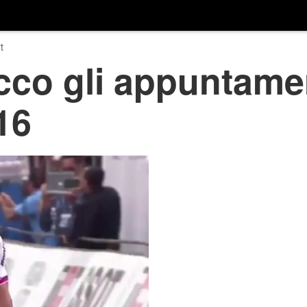
t
cco gli appuntamen
16