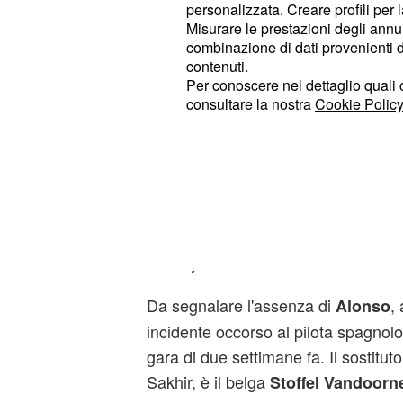
Hamilton-Rosberg
personalizzata. Creare profili per 
Misurare le prestazioni degli annun
Vettel-Raikkonen
combinazione di dati provenienti da 
Ricciardo-Bottas
contenuti.
Massa-Hulkenberg
Per conoscere nel dettaglio quali c
consultare la nostra
Cookie Policy
Grosjean-Verstappen
Sainz-Vandoorne
Gutierrez-Button
Kvyat-Wehrlein
Ericsson-Perez
Magnussen-Palmer
Haryanto-Nasr
Da segnalare l'assenza di
, 
Alonso
incidente occorso al pilota spagnolo
gara di due settimane fa. Il sostitut
Sakhir, è il belga
Stoffel Vandoorn