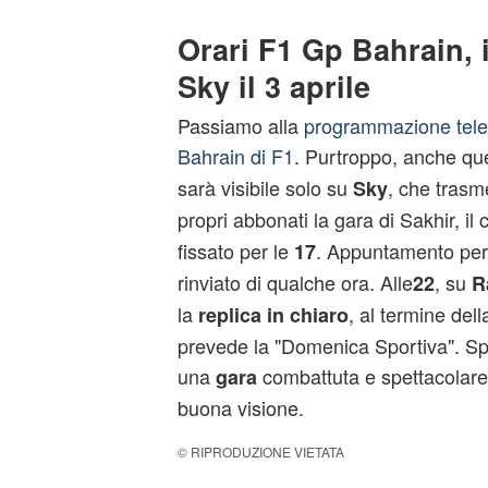
Orari F1 Gp Bahrain, i
Sky il 3 aprile
Passiamo alla
programmazione telev
Bahrain di F1
. Purtroppo, anche que
sarà visibile solo su
, che trasme
Sky
propri abbonati la gara di Sakhir, il 
fissato per le
. Appuntamento per t
17
rinviato di qualche ora. Alle
, su
22
R
la
, al termine dell
replica in chiaro
prevede la "Domenica Sportiva". Sp
una
combattuta e spettacolare
gara
buona visione.
© RIPRODUZIONE VIETATA