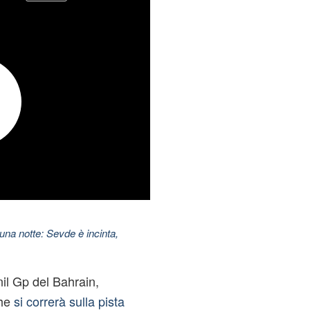
una notte: Sevde è incinta,
nil Gp del Bahrain,
che
si correrà sulla pista