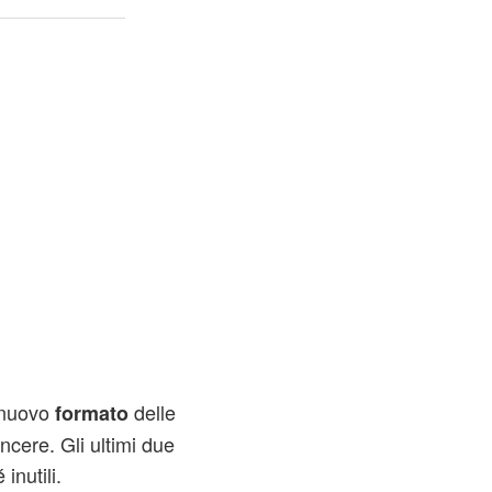
l nuovo
delle
formato
ncere. Gli ultimi due
inutili.