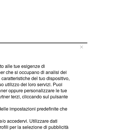
tto alle tue esigenze di
er che si occupano di analisi dei
caratteristiche del tuo dispositivo,
 utilizzo dei loro servizi. Puoi
ner oppure personalizzare le tue
tner terzi, cliccando sul pulsante
delle impostazioni predefinite che
e/o accedervi. Utilizzare dati
rofili per la selezione di pubblicità