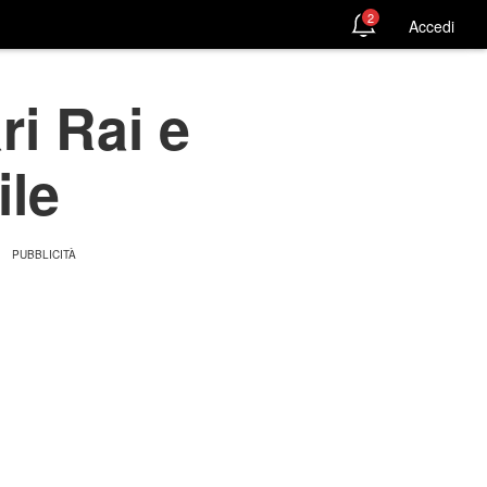
2
Accedi
ri Rai e
ile