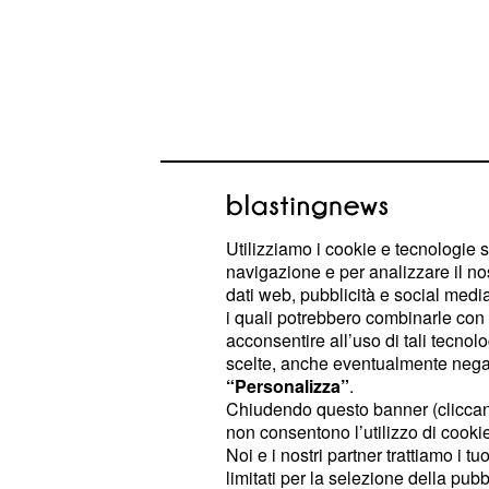
Utilizziamo i cookie e tecnologie s
navigazione e per analizzare il no
A completare l'ennesima giornata po
dati web, pubblicità e social media,
i quali potrebbero combinarle con a
Nico Rosberg, piazzatosi secondo.
acconsentire all’uso di tali tecnol
col terzo e quarto tempo fatti regist
scelte, anche eventualmente negand
Sebastian
e Kimi
Vettel
Raikkonen
“Personalizza”
.
Chiudendo questo banner (clicca
secondo dal campione del mondo. 
non consentono l’utilizzo di cookie 
del Gp del Bahrain di F1 n
partenza
Noi e i nostri partner trattiamo i t
limitati per la selezione della pubb