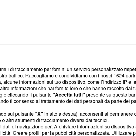
imili di tracciamento per fornirti un servizio personalizzato rispe
stro traffico. Raccogliamo e condividiamo con i nostri
1624
partn
sitiva per le Mercedes è
 alcune informazioni sul tuo dispositivo, come l’indirizzo IP e le 
ltre informazioni che hai fornito loro o che hanno raccolto dal tuo
 Ma le
Ferrari
sono vive,
ogie cliccando il pulsante
“Accetta tutti”
presente su questo ban
rare rispettivamente da
o il consenso al trattamento dei dati personali da parte dei par
, col tedesco a mezzo
ndo sul pulsante
“X”
in alto a destra), acconsenti al permanere 
Ecco la
griglia di
o altri strumenti di tracciamento diversi dai tecnici.
el dettaglio:
uoi dati di navigazione per: Archiviare informazioni su dispositivo 
licità. Creare profili per la pubblicità personalizzata. Utilizzare p