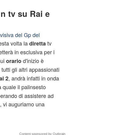
n tv su Rai e
isiva del Gp del
sta volta la
tv
diretta
tterà in esclusiva per i
cui
d'inizio è
orario
utti gli altri appassionati
, andrà infatti in onda
ai 2
a quale il palinsesto
erando di assistere ad
, vi auguriamo una
Content sponsored by Outbrain