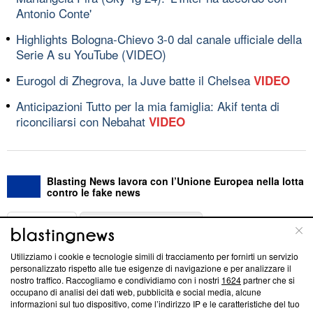
Antonio Conte'
Highlights Bologna-Chievo 3-0 dal canale ufficiale della
Serie A su YouTube (VIDEO)
Eurogol di Zhegrova, la Juve batte il Chelsea
VIDEO
Anticipazioni Tutto per la mia famiglia: Akif tenta di
riconciliarsi con Nebahat
VIDEO
Blasting News lavora con l’Unione Europea nella lotta
contro le fake news
ABOUT
LINEA EDITORIALE
Utilizziamo i cookie e tecnologie simili di tracciamento per fornirti un servizio
Questa sezione offre informazioni trasparenti su Blasting
personalizzato rispetto alle tue esigenze di navigazione e per analizzare il
nostro traffico. Raccogliamo e condividiamo con i nostri
1624
partner che si
News, sui nostri processi editoriali e su come ci impegniamo a
occupano di analisi dei dati web, pubblicità e social media, alcune
creare news di qualità. Inoltre, afferma la nostra aderenza a
informazioni sul tuo dispositivo, come l’indirizzo IP e le caratteristiche del tuo
‘Trust Project - News with Integrity’
Blasting News non è