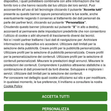
dispositivo, i quali potrebbero combinarle con altre informazioni che hai
ancora membro del programma, ma ha richiesto di farne
fornito loro o che hanno raccolto dal tuo utilizzo dei loro servizi. Puoi
parte; Trust Project non ha ancora effettuato una verifica di
acconsentire all’uso di tali tecnologie cliccando il pulsante
“Accetta tutti”
conformità agli standard.
presente su questo banner oppure personalizzare le tue scelte, anche
eventualmente negando il consenso al trattamento dei dati personali da
parte dei partner terzi, cliccando sul pulsante
“Personalizza”
.
Su di noi
Chiudendo questo banner (cliccando sul pulsante
“X”
in alto a destra),
acconsenti al permanere delle impostazioni predefinite che non consentono
Team editoriale
l’utilizzo di cookie o altri strumenti di tracciamento diversi dai tecnici.
Noi e i nostri partner trattiamo i tuoi dati di navigazione per: Archiviare
Corporate
informazioni su dispositivo e/o accedervi. Utilizzare dati limitati per la
selezione della pubblicità. Creare profili per la pubblicità personalizzata.
Redazione
Utilizzare profili per la selezione di pubblicità personalizzata. Creare profili
per la personalizzazione dei contenuti. Utilizzare profili per la selezione di
Informativa Privacy
contenuti personalizzati. Misurare le prestazioni degli annunci. Misurare le
prestazioni dei contenuti. Comprendere il pubblico attraverso statistiche o la
Cookie Policy
combinazione di dati provenienti da fonti diverse. Sviluppare e migliorare i
servizi. Utilizzare dati limitati per la selezione dei contenuti.
Blasting SA, IDI CHE-247.845.224, Via Carlo Frasca, 3 - 6900
Per conoscere nel dettaglio quali cookie utilizziamo sul sito e per modificare,
Lugano (Svizzera) Tel:
+39 0690258937
in qualsiasi momento, le tue preferenze, ti invitiamo a consultare la nostra
Cookie Policy
.
© 2026 Blasting News
ACCETTA TUTTI
PERSONALIZZA