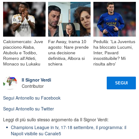
Calciomercato: Juve
Far Away, trama 10
Pedullà: 'La Juventus
piacciono Alaba,
agosto: Nare prende
ha bloccato Lucumi,
Atubolu e Todibo,
una decisione
Inter, Pavard
Romero all'Atleti,
definitiva, Albora si
insostituibile? Mi
Monaco su Lukaku
schiera
risulta altro'
Il Signor Verdi
SEGUI
Contributor
Segui
Antonello
su Facebook
Segui
Antonello
su Twitter
Leggi di più sullo stesso argomento da Il Signor Verdi:
Champions League in tv, 17-18 settembre, il programma: il
Napoli visibile su Canale5