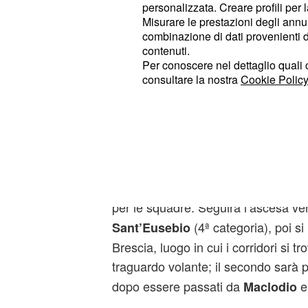
17ª tappa Molveno-C
personalizzata. Creare profili per 
in diretta tv
Misurare le prestazioni degli annun
combinazione di dati provenienti da 
L’avvio della gara sarà alle ore 12.3
contenuti.
Per conoscere nel dettaglio quali c
. La prima metà del tragit
Molveno
consultare la nostra
Cookie Policy
seconda completamente pianeggiante
della località trentina ci si dirigerà 
, dopodiché si giungerà a
Dorsino
P
andrà il leggera salita fino a
Tione d
. A questo punto la strada t
Bondo
ad arrivare a
, dove ci sarà 
Barghe
per le squadre. Seguirà l’ascesa ver
(4ª categoria), poi si 
Sant’Eusebio
Brescia, luogo in cui i corridori si t
traguardo volante; il secondo sarà 
dopo essere passati da
Maclodio