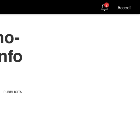
2
Accedi
no-
nfo