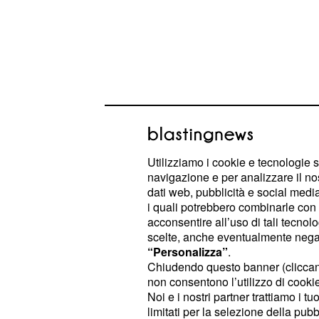
Utilizziamo i cookie e tecnologie s
navigazione e per analizzare il no
dati web, pubblicità e social media,
i quali potrebbero combinarle con a
acconsentire all’uso di tali tecnol
In attesa di scoprire cosa accadrà i
scelte, anche eventualmente negand
“Personalizza”
.
analizzare in maniera dettagliata cos
Chiudendo questo banner (clicca
informazioni altimetriche e planimet
non consentono l’utilizzo di cookie 
Noi e i nostri partner trattiamo i t
limitati per la selezione della pubb