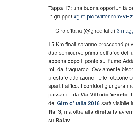
Tappa 17: una buona opportunità per
in gruppo!
#giro
pic.twitter.com/
— Giro d'Italia (@giroditalia)
3 magg
I 5 Km finali saranno pressoché privi
due semicurve prima dell’arco dell’u
appena dopo il ponte sul fiume Add
mt. dal traguardo. Ovviamente bis
prestare attenzione nelle rotatorie e
spartitraffico. I corridori giungerann
passando da
. 
Via Vittorio Veneto
del
sarà visibile 
Giro d’Italia 2016
, ma oltre alla
avrem
Rai 3
diretta tv
su
.
Rai.tv