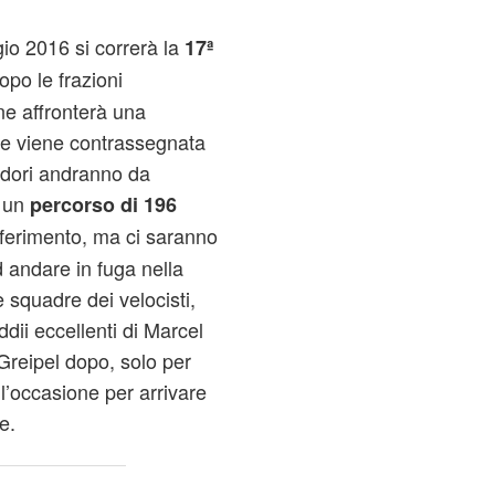
io 2016 si correrà la
17ª
dopo le frazioni
ne affronterà una
he viene contrassegnata
rridori andranno da
 un
percorso di 196
asferimento, ma ci saranno
 andare in fuga nella
 squadre dei velocisti,
ddii eccellenti di Marcel
 Greipel dopo, solo per
l’occasione per arrivare
e.