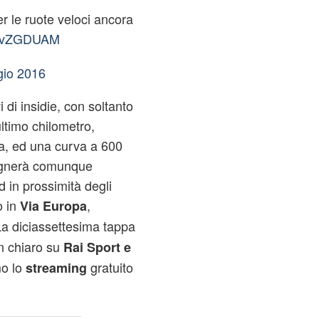
 le ruote veloci ancora
VHzvZGDUAM
io 2016
 di insidie, con soltanto
ltimo chilometro,
a, ed una curva a 600
ognerà comunque
d in prossimità degli
o in
,
Via Europa
La diciassettesima tappa
in chiaro su
Rai Sport e
o lo
gratuito
streaming