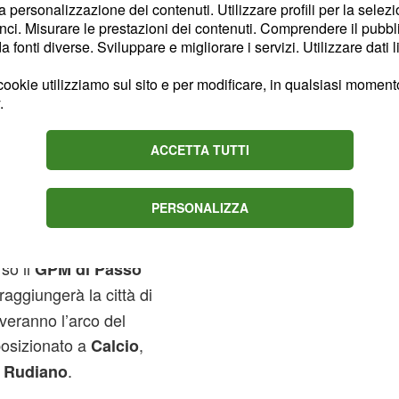
assano d’Adda
la personalizzazione dei contenuti. Utilizzare profili per la selez
ci. Misurare le prestazioni dei contenuti. Comprendere il pubblic
fonti diverse. Sviluppare e migliorare i servizi. Utilizzare dati l
5 dal lungolago di
ookie utilizziamo sul sito e per modificare, in qualsiasi momento,
to sarà mossa, mentre la
.
. Usciti dall’abitato
verso
San Lorenzo
ACCETTA TUTTI
; qui si
onte Arche
e poi in cima a
i Trento
PERSONALIZZA
enderà a scendere, fino
il punto di rifornimento
so il
GPM di Passo
raggiungerà la città di
roveranno l’arco del
posizionato a
,
Calcio
e
.
Rudiano