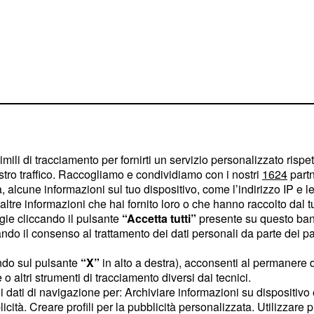
imili di tracciamento per fornirti un servizio personalizzato rispe
stro traffico. Raccogliamo e condividiamo con i nostri
1624
partn
 alcune informazioni sul tuo dispositivo, come l’indirizzo IP e le 
ltre informazioni che hai fornito loro o che hanno raccolto dal tuo
ogie cliccando il pulsante
“Accetta tutti”
presente su questo ban
n corsa, vediamo di
o il consenso al trattamento dei dati personali da parte dei par
a li attenderà, con le
ndo sul pulsante
“X”
in alto a destra), acconsenti al permanere 
riche.
o altri strumenti di tracciamento diversi dai tecnici.
uoi dati di navigazione per: Archiviare informazioni su dispositivo 
licità. Creare profili per la pubblicità personalizzata. Utilizzare p