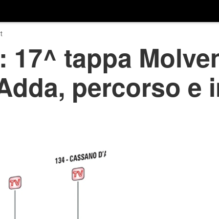
t
ia: 17^ tappa Molve
Adda, percorso e i