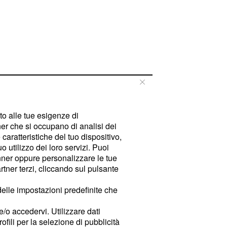
tto alle tue esigenze di
er che si occupano di analisi dei
caratteristiche del tuo dispositivo,
 utilizzo dei loro servizi. Puoi
ner oppure personalizzare le tue
tner terzi, cliccando sul pulsante
delle impostazioni predefinite che
e/o accedervi. Utilizzare dati
rofili per la selezione di pubblicità