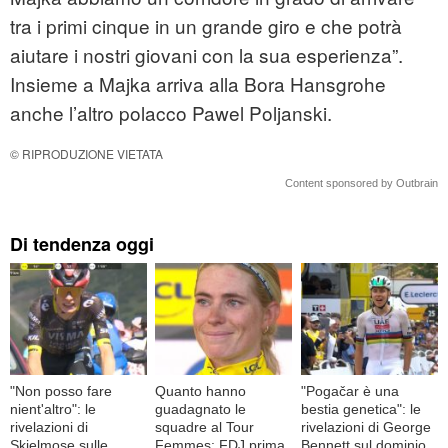
tra i primi cinque in un grande giro e che potrà
aiutare i nostri giovani con la sua esperienza”.
Insieme a Majka arriva alla Bora Hansgrohe
anche l’altro polacco Pawel Poljanski.
© RIPRODUZIONE VIETATA
Content sponsored by Outbrain
Di tendenza oggi
"Non posso fare
Quanto hanno
"Pogačar è una
nient'altro": le
guadagnato le
bestia genetica": le
rivelazioni di
squadre al Tour
rivelazioni di George
Skjelmose sulle
Femmes: FDJ prima,
Bennett sul dominio