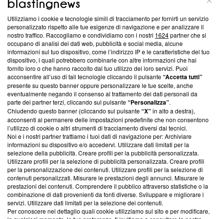
Utilizziamo i cookie e tecnologie simili di tracciamento per fornirti un servizio
Questa sezione offre informazioni trasparenti su Blasting
personalizzato rispetto alle tue esigenze di navigazione e per analizzare il
nostro traffico. Raccogliamo e condividiamo con i nostri
1624
partner che si
News, sui nostri processi editoriali e su come ci impegniamo a
occupano di analisi dei dati web, pubblicità e social media, alcune
creare news di qualità. Inoltre, afferma la nostra aderenza a
informazioni sul tuo dispositivo, come l’indirizzo IP e le caratteristiche del tuo
‘Trust Project - News with Integrity’
Blasting News non è
dispositivo, i quali potrebbero combinarle con altre informazioni che hai
ancora membro del programma, ma ha richiesto di farne
fornito loro o che hanno raccolto dal tuo utilizzo dei loro servizi. Puoi
parte; Trust Project non ha ancora effettuato una verifica di
acconsentire all’uso di tali tecnologie cliccando il pulsante
“Accetta tutti”
conformità agli standard.
presente su questo banner oppure personalizzare le tue scelte, anche
eventualmente negando il consenso al trattamento dei dati personali da
parte dei partner terzi, cliccando sul pulsante
“Personalizza”
.
Su di noi
Chiudendo questo banner (cliccando sul pulsante
“X”
in alto a destra),
acconsenti al permanere delle impostazioni predefinite che non consentono
Team editoriale
l’utilizzo di cookie o altri strumenti di tracciamento diversi dai tecnici.
Noi e i nostri partner trattiamo i tuoi dati di navigazione per: Archiviare
Corporate
informazioni su dispositivo e/o accedervi. Utilizzare dati limitati per la
selezione della pubblicità. Creare profili per la pubblicità personalizzata.
Redazione
Utilizzare profili per la selezione di pubblicità personalizzata. Creare profili
per la personalizzazione dei contenuti. Utilizzare profili per la selezione di
Informativa Privacy
contenuti personalizzati. Misurare le prestazioni degli annunci. Misurare le
prestazioni dei contenuti. Comprendere il pubblico attraverso statistiche o la
Cookie Policy
combinazione di dati provenienti da fonti diverse. Sviluppare e migliorare i
servizi. Utilizzare dati limitati per la selezione dei contenuti.
Blasting SA, IDI CHE-247.845.224, Via Carlo Frasca, 3 - 6900
Per conoscere nel dettaglio quali cookie utilizziamo sul sito e per modificare,
Lugano (Svizzera) Tel:
+39 0690258937