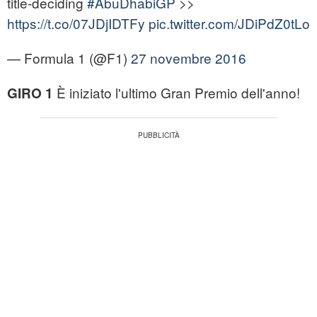
title-deciding
#AbuDhabiGP
>>
https://t.co/07JDjIDTFy
pic.twitter.com/JDiPdZ0tLo
— Formula 1 (@F1)
27 novembre 2016
È iniziato l'ultimo Gran Premio dell'anno!
GIRO 1