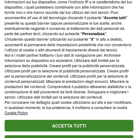
informazioni sul tuo dispositivo, come l’indirizzo IP e le caratteristiche del tuo
‘Trust Project - News with Integrity’
Blasting News non è
dispositivo, i quali potrebbero combinarle con altre informazioni che hai
ancora membro del programma, ma ha richiesto di farne
fornito loro o che hanno raccolto dal tuo utilizzo dei loro servizi. Puoi
parte; Trust Project non ha ancora effettuato una verifica di
acconsentire all’uso di tali tecnologie cliccando il pulsante
“Accetta tutti”
conformità agli standard.
presente su questo banner oppure personalizzare le tue scelte, anche
eventualmente negando il consenso al trattamento dei dati personali da
parte dei partner terzi, cliccando sul pulsante
“Personalizza”
.
Su di noi
Chiudendo questo banner (cliccando sul pulsante
“X”
in alto a destra),
acconsenti al permanere delle impostazioni predefinite che non consentono
Team editoriale
l’utilizzo di cookie o altri strumenti di tracciamento diversi dai tecnici.
Noi e i nostri partner trattiamo i tuoi dati di navigazione per: Archiviare
Corporate
informazioni su dispositivo e/o accedervi. Utilizzare dati limitati per la
selezione della pubblicità. Creare profili per la pubblicità personalizzata.
Redazione
Utilizzare profili per la selezione di pubblicità personalizzata. Creare profili
per la personalizzazione dei contenuti. Utilizzare profili per la selezione di
Informativa Privacy
contenuti personalizzati. Misurare le prestazioni degli annunci. Misurare le
prestazioni dei contenuti. Comprendere il pubblico attraverso statistiche o la
Cookie Policy
combinazione di dati provenienti da fonti diverse. Sviluppare e migliorare i
servizi. Utilizzare dati limitati per la selezione dei contenuti.
Blasting SA, IDI CHE-247.845.224, Via Carlo Frasca, 3 - 6900
Per conoscere nel dettaglio quali cookie utilizziamo sul sito e per modificare,
Lugano (Svizzera) Tel:
+39 0690258937
in qualsiasi momento, le tue preferenze, ti invitiamo a consultare la nostra
Cookie Policy
.
© 2026 Blasting News
ACCETTA TUTTI