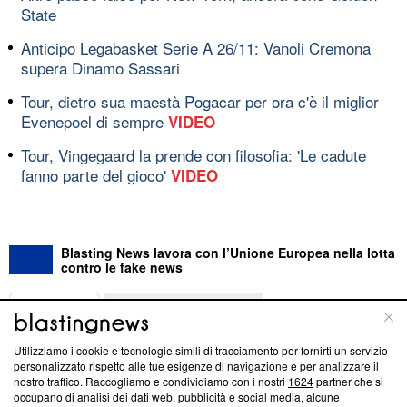
State
Anticipo Legabasket Serie A 26/11: Vanoli Cremona
supera Dinamo Sassari
Tour, dietro sua maestà Pogacar per ora c'è il miglior
Evenepoel di sempre
VIDEO
Tour, Vingegaard la prende con filosofia: 'Le cadute
fanno parte del gioco'
VIDEO
Blasting News lavora con l’Unione Europea nella lotta
contro le fake news
ABOUT
LINEA EDITORIALE
Utilizziamo i cookie e tecnologie simili di tracciamento per fornirti un servizio
Questa sezione offre informazioni trasparenti su Blasting
personalizzato rispetto alle tue esigenze di navigazione e per analizzare il
nostro traffico. Raccogliamo e condividiamo con i nostri
1624
partner che si
News, sui nostri processi editoriali e su come ci impegniamo a
occupano di analisi dei dati web, pubblicità e social media, alcune
creare news di qualità. Inoltre, afferma la nostra aderenza a