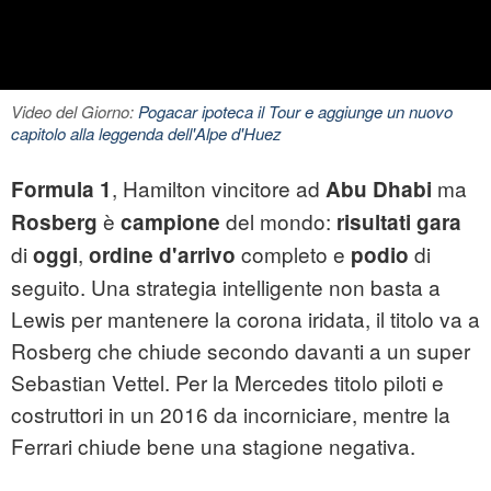
Video del Giorno:
Pogacar ipoteca il Tour e aggiunge un nuovo
capitolo alla leggenda dell'Alpe d'Huez
, Hamilton vincitore ad
ma
Formula 1
Abu Dhabi
è
del mondo:
Rosberg
campione
risultati gara
di
,
completo e
di
oggi
ordine d'arrivo
podio
seguito. Una strategia intelligente non basta a
Lewis per mantenere la corona iridata, il titolo va a
Rosberg che chiude secondo davanti a un super
Sebastian Vettel. Per la Mercedes titolo piloti e
costruttori in un 2016 da incorniciare, mentre la
Ferrari chiude bene una stagione negativa.