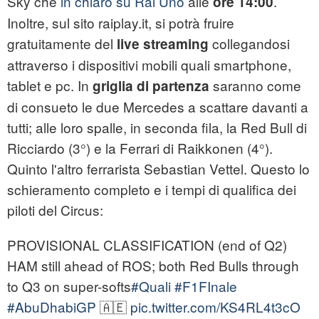
Sky che
in chiaro su Rai Uno
alle
.
ore 14:00
Inoltre, sul sito raiplay.it, si potrà fruire
gratuitamente del
collegandosi
live streaming
attraverso i dispositivi mobili quali smartphone,
tablet e pc. In
saranno come
griglia di partenza
di consueto le due Mercedes a scattare davanti a
tutti; alle loro spalle, in seconda fila, la Red Bull di
Ricciardo (3°) e la Ferrari di Raikkonen (4°).
Quinto l'altro ferrarista Sebastian Vettel. Questo lo
schieramento completo e i tempi di qualifica dei
piloti del Circus:
PROVISIONAL CLASSIFICATION (end of Q2)
HAM still ahead of ROS; both Red Bulls through
to Q3 on super-softs
#Quali
#F1FInale
#AbuDhabiGP
🇦🇪
pic.twitter.com/KS4RL4t3cO