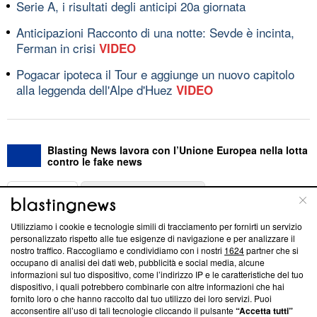
Serie A, i risultati degli anticipi 20a giornata
Anticipazioni Racconto di una notte: Sevde è incinta,
Ferman in crisi
VIDEO
Pogacar ipoteca il Tour e aggiunge un nuovo capitolo
alla leggenda dell'Alpe d'Huez
VIDEO
Blasting News lavora con l’Unione Europea nella lotta
contro le fake news
ABOUT
LINEA EDITORIALE
Utilizziamo i cookie e tecnologie simili di tracciamento per fornirti un servizio
Questa sezione offre informazioni trasparenti su Blasting
personalizzato rispetto alle tue esigenze di navigazione e per analizzare il
nostro traffico. Raccogliamo e condividiamo con i nostri
1624
partner che si
News, sui nostri processi editoriali e su come ci impegniamo a
occupano di analisi dei dati web, pubblicità e social media, alcune
creare news di qualità. Inoltre, afferma la nostra aderenza a
informazioni sul tuo dispositivo, come l’indirizzo IP e le caratteristiche del tuo
‘Trust Project - News with Integrity’
Blasting News non è
dispositivo, i quali potrebbero combinarle con altre informazioni che hai
ancora membro del programma, ma ha richiesto di farne
fornito loro o che hanno raccolto dal tuo utilizzo dei loro servizi. Puoi
parte; Trust Project non ha ancora effettuato una verifica di
acconsentire all’uso di tali tecnologie cliccando il pulsante
“Accetta tutti”