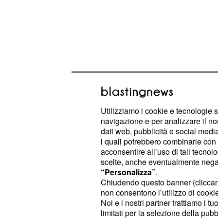
Utilizziamo i cookie e tecnologie s
Movistar, Quintana jun
navigazione e per analizzare il no
dati web, pubblicità e social media,
conferma
i quali potrebbero combinarle con a
acconsentire all’uso di tali tecnol
L’ultima novità sul mercato della
Mo
scelte, anche eventualmente negand
scorse ore ed è la riconferma del fr
“Personalizza”
.
Dayer. Il giovane colombi
Quintana,
Chiudendo questo banner (clicca
non consentono l’utilizzo di cookie 
corridore della squadra spagnola, c
Noi e i nostri partner trattiamo i t
unità rispetto alla stagione da poco
limitati per la selezione della pubb