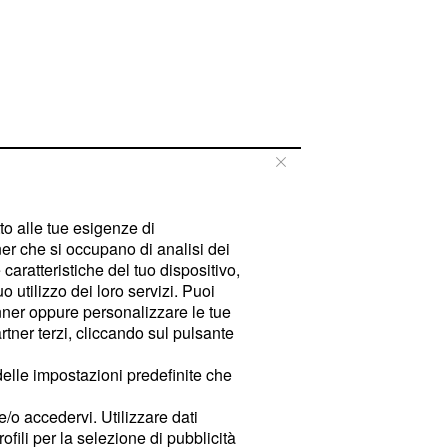
tto alle tue esigenze di
er che si occupano di analisi dei
caratteristiche del tuo dispositivo,
 utilizzo dei loro servizi. Puoi
ner oppure personalizzare le tue
tner terzi, cliccando sul pulsante
delle impostazioni predefinite che
e/o accedervi. Utilizzare dati
rofili per la selezione di pubblicità