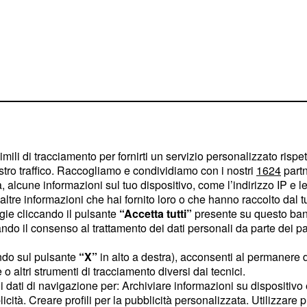
imili di tracciamento per fornirti un servizio personalizzato rispe
ior è l’ultima
stro traffico. Raccogliamo e condividiamo con i nostri
1624
partn
 alcune informazioni sul tuo dispositivo, come l’indirizzo IP e le 
ltre informazioni che hai fornito loro o che hanno raccolto dal tuo
ogie cliccando il pulsante
“Accetta tutti”
presente su questo ban
è arrivata nelle
vistar
o il consenso al trattamento dei dati personali da parte dei par
atello minore di
Nairo
ano sarà il 25° ed ultimo
ndo sul pulsante
“X”
in alto a destra), acconsenti al permanere 
o altri strumenti di tracciamento diversi dai tecnici.
on una diminuzione di tre
uoi dati di navigazione per: Archiviare informazioni su dispositivo 
 conclusa. La Movistar ha
licità. Creare profili per la pubblicità personalizzata. Utilizzare p