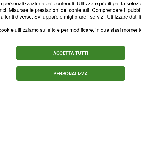
 il 2018.
Il più
la personalizzazione dei contenuti. Utilizzare profili per la selez
ci. Misurare le prestazioni dei contenuti. Comprendere il pubblic
,
che si pone come
a
fonti diverse. Sviluppare e migliorare i servizi. Utilizzare dati l
ne a Nairo Quintana. Gli
 saranno di sostegno ai
ookie utilizziamo sul sito e per modificare, in qualsiasi momento,
.
ppe. Si tratta di Jaime
alls e del
ACCETTA TUTTI
PERSONALIZZA