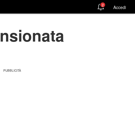
2
Accedi
ensionata