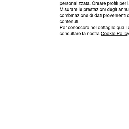
ingaggiato cinque nuovi corridori per
personalizzata. Creare profili per 
Misurare le prestazioni degli annun
altisonante è senz’altro
Mikel Land
combinazione di dati provenienti da 
leader per i grandi giri in opposizio
contenuti.
altri nuovi arrivi sono corridori che
Per conoscere nel dettaglio quali c
consultare la nostra
Cookie Policy
capitani, soprattutto nelle corse a ta
Roson, Eduardo Sepulveda, Rafael V
neoprofessionista Jaime Castrillo.