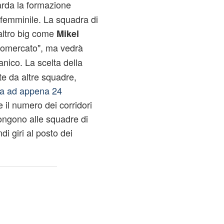
arda la formazione
femminile. La squadra di
altro big come
Mikel
iclomercato", ma vedrà
anico. La scelta della
te da altre squadre,
sa ad appena 24
 il numero dei corridori
ongono alle squadre di
di giri al posto dei