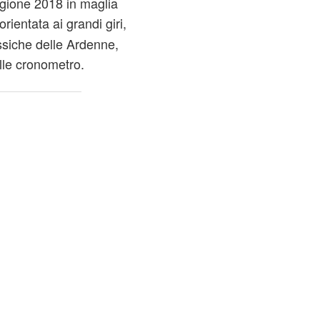
agione 2018 in maglia
ientata ai grandi giri,
assiche delle Ardenne,
lle cronometro.