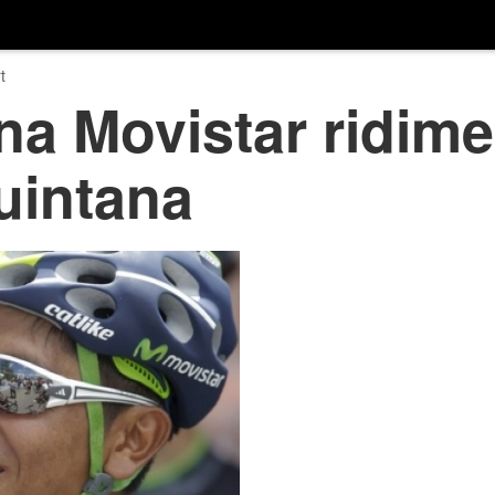
t
na Movistar ridim
uintana