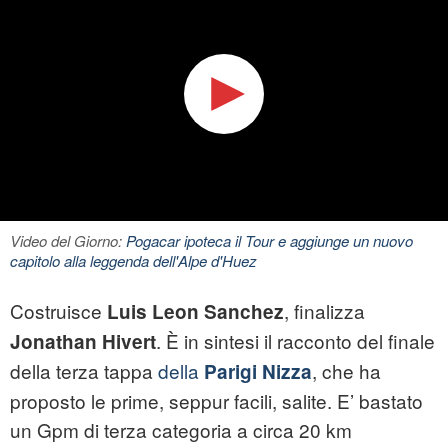
Video del Giorno:
Pogacar ipoteca il Tour e aggiunge un nuovo
capitolo alla leggenda dell'Alpe d'Huez
Costruisce
, finalizza
Luis Leon Sanchez
. È in sintesi il racconto del finale
Jonathan Hivert
della terza tappa
della
, che ha
Parigi Nizza
proposto le prime, seppur facili, salite. E’ bastato
un Gpm di terza categoria a circa 20 km