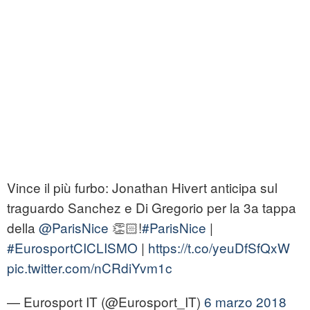
Vince il più furbo: Jonathan Hivert anticipa sul
traguardo Sanchez e Di Gregorio per la 3a tappa
della
@ParisNice
👏🏻!
#ParisNice
|
#EurosportCICLISMO
|
https://t.co/yeuDfSfQxW
pic.twitter.com/nCRdiYvm1c
— Eurosport IT (@Eurosport_IT)
6 marzo 2018