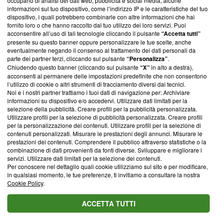
occupano di analisi dei dati web, pubblicità e social media, alcune
creare news di qualità. Inoltre, afferma la nostra aderenza a
informazioni sul tuo dispositivo, come l’indirizzo IP e le caratteristiche del tuo
‘Trust Project - News with Integrity’
Blasting News non è
dispositivo, i quali potrebbero combinarle con altre informazioni che hai
ancora membro del programma, ma ha richiesto di farne
fornito loro o che hanno raccolto dal tuo utilizzo dei loro servizi. Puoi
parte; Trust Project non ha ancora effettuato una verifica di
acconsentire all’uso di tali tecnologie cliccando il pulsante
“Accetta tutti”
conformità agli standard.
presente su questo banner oppure personalizzare le tue scelte, anche
eventualmente negando il consenso al trattamento dei dati personali da
parte dei partner terzi, cliccando sul pulsante
“Personalizza”
.
Su di noi
Chiudendo questo banner (cliccando sul pulsante
“X”
in alto a destra),
acconsenti al permanere delle impostazioni predefinite che non consentono
Team editoriale
l’utilizzo di cookie o altri strumenti di tracciamento diversi dai tecnici.
Noi e i nostri partner trattiamo i tuoi dati di navigazione per: Archiviare
Corporate
informazioni su dispositivo e/o accedervi. Utilizzare dati limitati per la
selezione della pubblicità. Creare profili per la pubblicità personalizzata.
Redazione
Utilizzare profili per la selezione di pubblicità personalizzata. Creare profili
per la personalizzazione dei contenuti. Utilizzare profili per la selezione di
Informativa Privacy
contenuti personalizzati. Misurare le prestazioni degli annunci. Misurare le
prestazioni dei contenuti. Comprendere il pubblico attraverso statistiche o la
Cookie Policy
combinazione di dati provenienti da fonti diverse. Sviluppare e migliorare i
servizi. Utilizzare dati limitati per la selezione dei contenuti.
Blasting SA, IDI CHE-247.845.224, Via Carlo Frasca, 3 - 6900
Per conoscere nel dettaglio quali cookie utilizziamo sul sito e per modificare,
Lugano (Svizzera) Tel:
+39 0690258937
in qualsiasi momento, le tue preferenze, ti invitiamo a consultare la nostra
Cookie Policy
.
© 2026 Blasting News
ACCETTA TUTTI