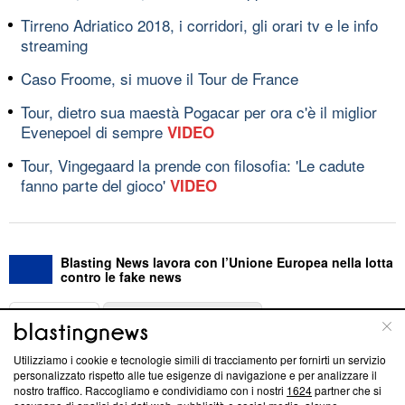
Tirreno Adriatico 2018, i corridori, gli orari tv e le info
streaming
Caso Froome, si muove il Tour de France
Tour, dietro sua maestà Pogacar per ora c'è il miglior
Evenepoel di sempre
VIDEO
Tour, Vingegaard la prende con filosofia: 'Le cadute
fanno parte del gioco'
VIDEO
Blasting News lavora con l’Unione Europea nella lotta
contro le fake news
ABOUT
LINEA EDITORIALE
Utilizziamo i cookie e tecnologie simili di tracciamento per fornirti un servizio
Questa sezione offre informazioni trasparenti su Blasting
personalizzato rispetto alle tue esigenze di navigazione e per analizzare il
nostro traffico. Raccogliamo e condividiamo con i nostri
1624
partner che si
News, sui nostri processi editoriali e su come ci impegniamo a