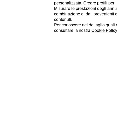
personalizzata. Creare profili per 
Lappartient ha dichiarato che diffici
Misurare le prestazioni degli annun
una soluzione prima del Giro d’Itali
combinazione di dati provenienti da 
contenuti.
potrà correre la corsa rosa, e even
Per conoscere nel dettaglio quali c
, con la possibilità che poi 
de France
consultare la nostra
Cookie Policy
vengano cancellati. In molti hanno 
questa ipotesi, quanto mai negativa pe
il movimento, ed ora a farsi sentire è
potente del mondo del
, il
ciclismo