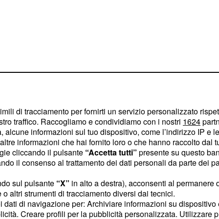
imili di tracciamento per fornirti un servizio personalizzato rispe
stro traffico. Raccogliamo e condividiamo con i nostri
1624
partn
 alcune informazioni sul tuo dispositivo, come l’indirizzo IP e le 
ltre informazioni che hai fornito loro o che hanno raccolto dal tuo
ogie cliccando il pulsante
“Accetta tutti”
presente su questo ban
o il consenso al trattamento dei dati personali da parte dei par
tivo sei mesi fa alla
 a correre in attesa di
ndo sul pulsante
“X”
in alto a destra), acconsenti al permanere 
do potrà arrivare.
o altri strumenti di tracciamento diversi dai tecnici.
uoi dati di navigazione per: Archiviare informazioni su dispositivo 
licità. Creare profili per la pubblicità personalizzata. Utilizzare p
te dell’Uci
David