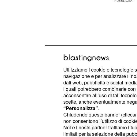
Utilizziamo i cookie e tecnologie s
navigazione e per analizzare il no
dati web, pubblicità e social media,
i quali potrebbero combinarle con a
acconsentire all’uso di tali tecnol
scelte, anche eventualmente negand
Il campione britannico, risultato posi
“Personalizza”
.
Vuelta Espana, è libero di continuare
Chiudendo questo banner (clicca
un verdetto che non si sa bene quan
non consentono l’utilizzo di cookie 
Noi e i nostri partner trattiamo i t
limitati per la selezione della pubb
In una recente intervista, il presiden