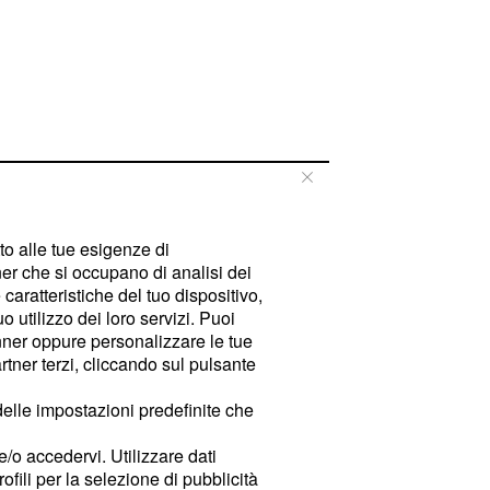
tto alle tue esigenze di
er che si occupano di analisi dei
caratteristiche del tuo dispositivo,
 utilizzo dei loro servizi. Puoi
ner oppure personalizzare le tue
tner terzi, cliccando sul pulsante
delle impostazioni predefinite che
e/o accedervi. Utilizzare dati
rofili per la selezione di pubblicità