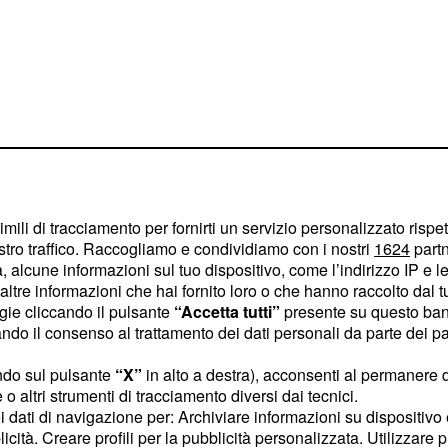
o 15 del Tour de France
imili di tracciamento per fornirti un servizio personalizzato rispe
stro traffico. Raccogliamo e condividiamo con i nostri
1624
partn
le è stato sanzionato
 alcune informazioni sul tuo dispositivo, come l’indirizzo IP e le 
Sky si era trovato a
ltre informazioni che hai fornito loro o che hanno raccolto dal tuo
nelle pedalate iniziali
rt
ogie cliccando il pulsante
“Accetta tutti”
presente su questo ban
o il consenso al trattamento dei dati personali da parte dei par
li scatti per portare via
 in maniera scomposta
ndo sul pulsante
“X”
in alto a destra), acconsenti al permanere 
za colpirlo. L’azione non
o altri strumenti di tracciamento diversi dai tecnici.
uoi dati di navigazione per: Archiviare informazioni su dispositivo 
ine della tappa avevano
licità. Creare profili per la pubblicità personalizzata. Utilizzare p