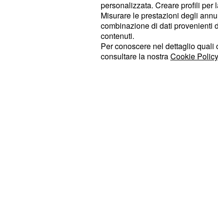
deciso per espellere il corridore tren
personalizzata. Creare profili per 
. La Sky si era subito mostra
France
Misurare le prestazioni degli annun
combinazione di dati provenienti da 
suo atleta, decidendo di sospenderlo
contenuti.
dell’Uci non si fosse pronunciata su 
Per conoscere nel dettaglio quali c
sanzione da infliggergli.
consultare la nostra
Cookie Policy