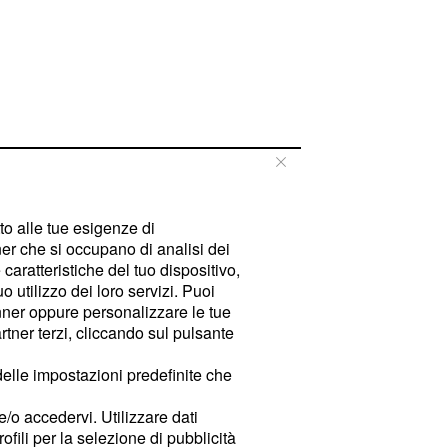
tto alle tue esigenze di
er che si occupano di analisi dei
caratteristiche del tuo dispositivo,
 utilizzo dei loro servizi. Puoi
ner oppure personalizzare le tue
tner terzi, cliccando sul pulsante
delle impostazioni predefinite che
e/o accedervi. Utilizzare dati
rofili per la selezione di pubblicità