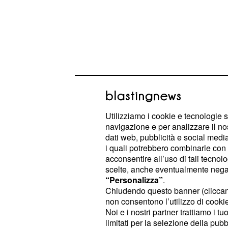
Le scuse di Moscon
È nei primi metri della tappa numer
Utilizziamo i cookie e tecnologie s
navigazione e per analizzare il no
che è avvenuto l’episodio per il qua
dati web, pubblicità e social media,
. Il corridore della 
Gianni Moscon
i quali potrebbero combinarle con a
contatto con il francese
Elie Gesbe
acconsentire all’uso di tali tecnol
scelte, anche eventualmente negand
della corsa, mentre si susseguivano g
“Personalizza”
.
una fuga. Moscon aveva sbracciato
Chiudendo questo banner (clicca
in direzione dell’avversario, ma sen
non consentono l’utilizzo di cookie 
Noi e i nostri partner trattiamo i t
era sfuggita ai giudici, che al term
limitati per la selezione della pubb