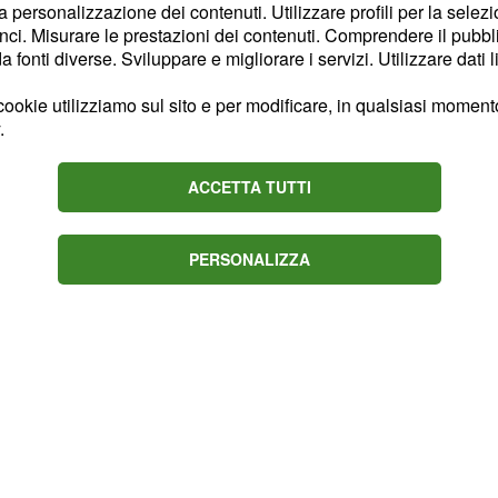
tino dal
Tour de
la personalizzazione dei contenuti. Utilizzare profili per la selez
ta molto severa con il
ci. Misurare le prestazioni dei contenuti. Comprendere il pubblic
fonti diverse. Sviluppare e migliorare i servizi. Utilizzare dati l
 finchè la disciplinare
una possibile ulteriore
ookie utilizziamo sul sito e per modificare, in qualsiasi momento,
.
ACCETTA TUTTI
PERSONALIZZA