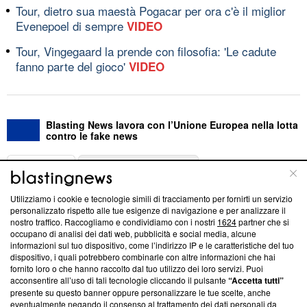
Tour, dietro sua maestà Pogacar per ora c'è il miglior
Evenepoel di sempre
VIDEO
Tour, Vingegaard la prende con filosofia: 'Le cadute
fanno parte del gioco'
VIDEO
Blasting News lavora con l’Unione Europea nella lotta
contro le fake news
ABOUT
LINEA EDITORIALE
Utilizziamo i cookie e tecnologie simili di tracciamento per fornirti un servizio
Questa sezione offre informazioni trasparenti su Blasting
personalizzato rispetto alle tue esigenze di navigazione e per analizzare il
nostro traffico. Raccogliamo e condividiamo con i nostri
1624
partner che si
News, sui nostri processi editoriali e su come ci impegniamo a
occupano di analisi dei dati web, pubblicità e social media, alcune
creare news di qualità. Inoltre, afferma la nostra aderenza a
informazioni sul tuo dispositivo, come l’indirizzo IP e le caratteristiche del tuo
‘Trust Project - News with Integrity’
Blasting News non è
dispositivo, i quali potrebbero combinarle con altre informazioni che hai
ancora membro del programma, ma ha richiesto di farne
fornito loro o che hanno raccolto dal tuo utilizzo dei loro servizi. Puoi
parte; Trust Project non ha ancora effettuato una verifica di
acconsentire all’uso di tali tecnologie cliccando il pulsante
“Accetta tutti”
conformità agli standard.
presente su questo banner oppure personalizzare le tue scelte, anche
eventualmente negando il consenso al trattamento dei dati personali da