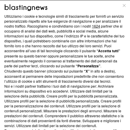
ABOUT
LINEA EDITORIALE
Utilizziamo i cookie e tecnologie simili di tracciamento per fornirti un servizio
Questa sezione offre informazioni trasparenti su Blasting
personalizzato rispetto alle tue esigenze di navigazione e per analizzare il
nostro traffico. Raccogliamo e condividiamo con i nostri
1624
partner che si
News, sui nostri processi editoriali e su come ci impegniamo a
occupano di analisi dei dati web, pubblicità e social media, alcune
creare news di qualità. Inoltre, afferma la nostra aderenza a
informazioni sul tuo dispositivo, come l’indirizzo IP e le caratteristiche del tuo
‘Trust Project - News with Integrity’
Blasting News non è
dispositivo, i quali potrebbero combinarle con altre informazioni che hai
ancora membro del programma, ma ha richiesto di farne
fornito loro o che hanno raccolto dal tuo utilizzo dei loro servizi. Puoi
parte; Trust Project non ha ancora effettuato una verifica di
acconsentire all’uso di tali tecnologie cliccando il pulsante
“Accetta tutti”
conformità agli standard.
presente su questo banner oppure personalizzare le tue scelte, anche
eventualmente negando il consenso al trattamento dei dati personali da
parte dei partner terzi, cliccando sul pulsante
“Personalizza”
.
Su di noi
Chiudendo questo banner (cliccando sul pulsante
“X”
in alto a destra),
acconsenti al permanere delle impostazioni predefinite che non consentono
Team editoriale
l’utilizzo di cookie o altri strumenti di tracciamento diversi dai tecnici.
Noi e i nostri partner trattiamo i tuoi dati di navigazione per: Archiviare
Corporate
informazioni su dispositivo e/o accedervi. Utilizzare dati limitati per la
selezione della pubblicità. Creare profili per la pubblicità personalizzata.
Redazione
Utilizzare profili per la selezione di pubblicità personalizzata. Creare profili
per la personalizzazione dei contenuti. Utilizzare profili per la selezione di
Informativa Privacy
contenuti personalizzati. Misurare le prestazioni degli annunci. Misurare le
prestazioni dei contenuti. Comprendere il pubblico attraverso statistiche o la
Cookie Policy
combinazione di dati provenienti da fonti diverse. Sviluppare e migliorare i
servizi. Utilizzare dati limitati per la selezione dei contenuti.
Blasting SA, IDI CHE-247.845.224, Via Carlo Frasca, 3 - 6900