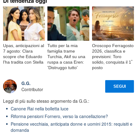
Di tendenza oggi
Upas, anticipazioni al
Tutto per la mia
Oroscopo Ferragosto
7 agosto: Clara
famiglia trame
2026, classifica e
scopre che Eduardo
Turchia, Akif su una
previsioni: Toro
l'ha tradita con Stella
ruspa a casa Eren:
solido, conquista il 1ﾟ
'Distruggo tutto'
posto
G.G.
SEGUI
Contributor
Leggi di più sullo stesso argomento da G.G.:
Canone Rai nella bolletta luce
Riforma pensioni Fornero, verso la cancellazione?
Pensione vecchiaia, anticipata donne e uomini 2015: requisiti e
domanda