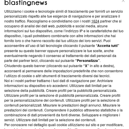
Utilizziamo i cookie e tecnologie simili di tracciamento per fornirti un servizio
Questa sezione offre informazioni trasparenti su Blasting
personalizzato rispetto alle tue esigenze di navigazione e per analizzare il
nostro traffico. Raccogliamo e condividiamo con i nostri
1624
partner che si
News, sui nostri processi editoriali e su come ci impegniamo a
occupano di analisi dei dati web, pubblicità e social media, alcune
creare news di qualità. Inoltre, afferma la nostra aderenza a
informazioni sul tuo dispositivo, come l’indirizzo IP e le caratteristiche del tuo
‘Trust Project - News with Integrity’
Blasting News non è
dispositivo, i quali potrebbero combinarle con altre informazioni che hai
ancora membro del programma, ma ha richiesto di farne
fornito loro o che hanno raccolto dal tuo utilizzo dei loro servizi. Puoi
parte; Trust Project non ha ancora effettuato una verifica di
acconsentire all’uso di tali tecnologie cliccando il pulsante
“Accetta tutti”
conformità agli standard.
presente su questo banner oppure personalizzare le tue scelte, anche
eventualmente negando il consenso al trattamento dei dati personali da
parte dei partner terzi, cliccando sul pulsante
“Personalizza”
.
Su di noi
Chiudendo questo banner (cliccando sul pulsante
“X”
in alto a destra),
acconsenti al permanere delle impostazioni predefinite che non consentono
Team editoriale
l’utilizzo di cookie o altri strumenti di tracciamento diversi dai tecnici.
Noi e i nostri partner trattiamo i tuoi dati di navigazione per: Archiviare
Corporate
informazioni su dispositivo e/o accedervi. Utilizzare dati limitati per la
selezione della pubblicità. Creare profili per la pubblicità personalizzata.
Redazione
Utilizzare profili per la selezione di pubblicità personalizzata. Creare profili
per la personalizzazione dei contenuti. Utilizzare profili per la selezione di
Informativa Privacy
contenuti personalizzati. Misurare le prestazioni degli annunci. Misurare le
prestazioni dei contenuti. Comprendere il pubblico attraverso statistiche o la
Cookie Policy
combinazione di dati provenienti da fonti diverse. Sviluppare e migliorare i
servizi. Utilizzare dati limitati per la selezione dei contenuti.
Blasting SA, IDI CHE-247.845.224, Via Carlo Frasca, 3 - 6900
Per conoscere nel dettaglio quali cookie utilizziamo sul sito e per modificare,
Lugano (Svizzera) Tel:
+39 0690258937