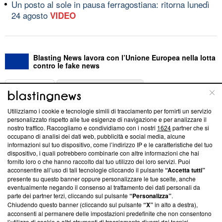
Un posto al sole in pausa ferragostiana: ritorna lunedì
24 agosto
VIDEO
Blasting News lavora con l’Unione Europea nella lotta
contro le fake news
ABOUT
LINEA EDITORIALE
Utilizziamo i cookie e tecnologie simili di tracciamento per fornirti un servizio
Questa sezione offre informazioni trasparenti su Blasting
personalizzato rispetto alle tue esigenze di navigazione e per analizzare il
nostro traffico. Raccogliamo e condividiamo con i nostri
1624
partner che si
News, sui nostri processi editoriali e su come ci impegniamo a
occupano di analisi dei dati web, pubblicità e social media, alcune
creare news di qualità. Inoltre, afferma la nostra aderenza a
informazioni sul tuo dispositivo, come l’indirizzo IP e le caratteristiche del tuo
‘Trust Project - News with Integrity’
Blasting News non è
dispositivo, i quali potrebbero combinarle con altre informazioni che hai
ancora membro del programma, ma ha richiesto di farne
fornito loro o che hanno raccolto dal tuo utilizzo dei loro servizi. Puoi
parte; Trust Project non ha ancora effettuato una verifica di
acconsentire all’uso di tali tecnologie cliccando il pulsante
“Accetta tutti”
conformità agli standard.
presente su questo banner oppure personalizzare le tue scelte, anche
eventualmente negando il consenso al trattamento dei dati personali da
parte dei partner terzi, cliccando sul pulsante
“Personalizza”
.
Su di noi
Chiudendo questo banner (cliccando sul pulsante
“X”
in alto a destra),
acconsenti al permanere delle impostazioni predefinite che non consentono
Team editoriale
l’utilizzo di cookie o altri strumenti di tracciamento diversi dai tecnici.