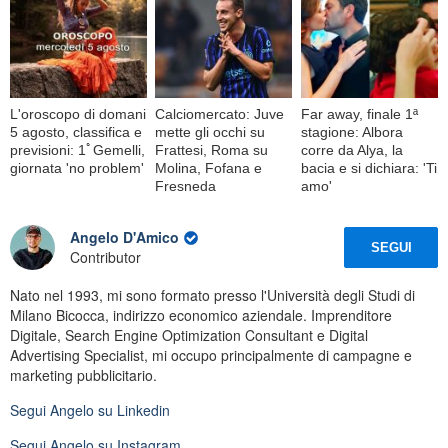
L'oroscopo di domani
Calciomercato: Juve
Far away, finale 1ª
5 agosto, classifica e
mette gli occhi su
stagione: Albora
previsioni: 1ﾟGemelli,
Frattesi, Roma su
corre da Alya, la
giornata 'no problem'
Molina, Fofana e
bacia e si dichiara: 'Ti
Fresneda
amo'
Angelo D'Amico
SEGUI
Contributor
Nato nel 1993, mi sono formato presso l'Università degli Studi di
Milano Bicocca, indirizzo economico aziendale. Imprenditore
Digitale, Search Engine Optimization Consultant e Digital
Advertising Specialist, mi occupo principalmente di campagne e
marketing pubblicitario.
Segui
Angelo
su Linkedin
Segui
Angelo
su Instagram