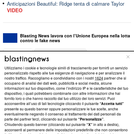
Anticipazioni Beautiful: Ridge tenta di calmare Taylor
VIDEO
Blasting News lavora con l’Unione Europea nella lotta
contro le fake news
ABOUT
LINEA EDITORIALE
Utilizziamo i cookie e tecnologie simili di tracciamento per fornirti un servizio
Questa sezione offre informazioni trasparenti su Blasting
personalizzato rispetto alle tue esigenze di navigazione e per analizzare il
nostro traffico. Raccogliamo e condividiamo con i nostri
1624
partner che si
News, sui nostri processi editoriali e su come ci impegniamo a
occupano di analisi dei dati web, pubblicità e social media, alcune
creare news di qualità. Inoltre, afferma la nostra aderenza a
informazioni sul tuo dispositivo, come l’indirizzo IP e le caratteristiche del tuo
‘Trust Project - News with Integrity’
Blasting News non è
dispositivo, i quali potrebbero combinarle con altre informazioni che hai
ancora membro del programma, ma ha richiesto di farne
fornito loro o che hanno raccolto dal tuo utilizzo dei loro servizi. Puoi
parte; Trust Project non ha ancora effettuato una verifica di
acconsentire all’uso di tali tecnologie cliccando il pulsante
“Accetta tutti”
conformità agli standard.
presente su questo banner oppure personalizzare le tue scelte, anche
eventualmente negando il consenso al trattamento dei dati personali da
parte dei partner terzi, cliccando sul pulsante
“Personalizza”
.
Su di noi
Chiudendo questo banner (cliccando sul pulsante
“X”
in alto a destra),
acconsenti al permanere delle impostazioni predefinite che non consentono
Team editoriale