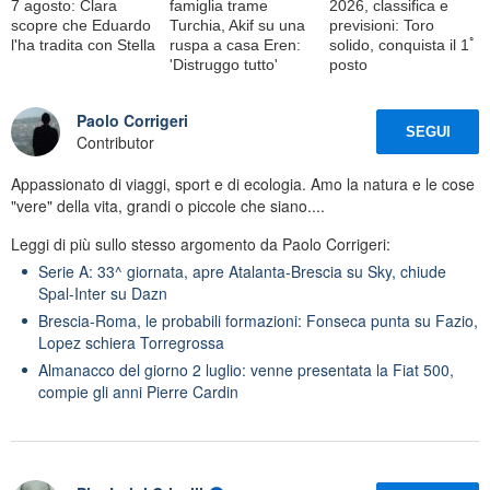
7 agosto: Clara
famiglia trame
2026, classifica e
scopre che Eduardo
Turchia, Akif su una
previsioni: Toro
l'ha tradita con Stella
ruspa a casa Eren:
solido, conquista il 1ﾟ
'Distruggo tutto'
posto
Paolo Corrigeri
SEGUI
Contributor
Appassionato di viaggi, sport e di ecologia. Amo la natura e le cose
"vere" della vita, grandi o piccole che siano....
Leggi di più sullo stesso argomento da Paolo Corrigeri:
Serie A: 33^ giornata, apre Atalanta-Brescia su Sky, chiude
Spal-Inter su Dazn
Brescia-Roma, le probabili formazioni: Fonseca punta su Fazio,
Lopez schiera Torregrossa
Almanacco del giorno 2 luglio: venne presentata la Fiat 500,
compie gli anni Pierre Cardin