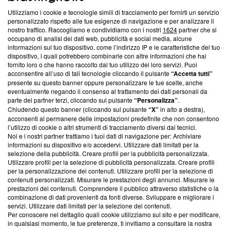
Utilizziamo i cookie e tecnologie simili di tracciamento per fornirti un servizio
Questa sezione offre informazioni trasparenti su Blasting
personalizzato rispetto alle tue esigenze di navigazione e per analizzare il
nostro traffico. Raccogliamo e condividiamo con i nostri
1624
partner che si
News, sui nostri processi editoriali e su come ci impegniamo a
occupano di analisi dei dati web, pubblicità e social media, alcune
creare news di qualità. Inoltre, afferma la nostra aderenza a
informazioni sul tuo dispositivo, come l’indirizzo IP e le caratteristiche del tuo
‘Trust Project - News with Integrity’
Blasting News non è
dispositivo, i quali potrebbero combinarle con altre informazioni che hai
ancora membro del programma, ma ha richiesto di farne
fornito loro o che hanno raccolto dal tuo utilizzo dei loro servizi. Puoi
parte; Trust Project non ha ancora effettuato una verifica di
acconsentire all’uso di tali tecnologie cliccando il pulsante
“Accetta tutti”
conformità agli standard.
presente su questo banner oppure personalizzare le tue scelte, anche
eventualmente negando il consenso al trattamento dei dati personali da
parte dei partner terzi, cliccando sul pulsante
“Personalizza”
.
Su di noi
Chiudendo questo banner (cliccando sul pulsante
“X”
in alto a destra),
acconsenti al permanere delle impostazioni predefinite che non consentono
Team editoriale
l’utilizzo di cookie o altri strumenti di tracciamento diversi dai tecnici.
Noi e i nostri partner trattiamo i tuoi dati di navigazione per: Archiviare
Corporate
informazioni su dispositivo e/o accedervi. Utilizzare dati limitati per la
selezione della pubblicità. Creare profili per la pubblicità personalizzata.
Redazione
Utilizzare profili per la selezione di pubblicità personalizzata. Creare profili
per la personalizzazione dei contenuti. Utilizzare profili per la selezione di
Informativa Privacy
contenuti personalizzati. Misurare le prestazioni degli annunci. Misurare le
prestazioni dei contenuti. Comprendere il pubblico attraverso statistiche o la
Cookie Policy
combinazione di dati provenienti da fonti diverse. Sviluppare e migliorare i
servizi. Utilizzare dati limitati per la selezione dei contenuti.
Blasting SA, IDI CHE-247.845.224, Via Carlo Frasca, 3 - 6900
Per conoscere nel dettaglio quali cookie utilizziamo sul sito e per modificare,
Lugano (Svizzera) Tel:
+39 0690258937
in qualsiasi momento, le tue preferenze, ti invitiamo a consultare la nostra