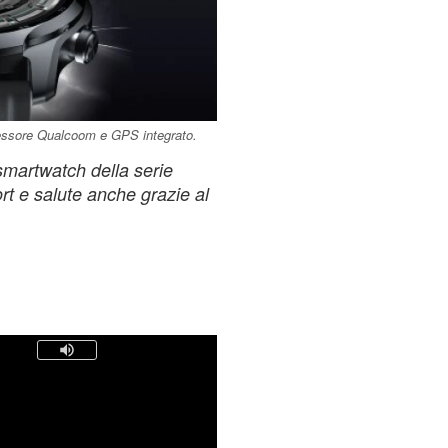
ssore Qualcoom e GPS integrato.
smartwatch della serie
t e salute anche grazie al