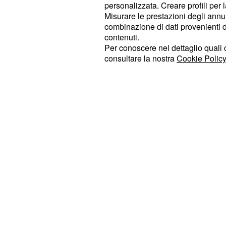
il sistema operativo, ma ci si aspet
personalizzata. Creare profili per 
Misurare le prestazioni degli annun
anche tutte le funzionalità che può 
combinazione di dati provenienti da 
cinturino, da 22 millimetri, è in sili
contenuti.
altri acquistati separatamente. La b
Per conoscere nel dettaglio quali c
consultare la nostra
Cookie Policy
conclude il suo ciclo di scarico in 7
smart attiva, mentre utilizzando l'
Es
produttrice garantisce 45 giorni di d