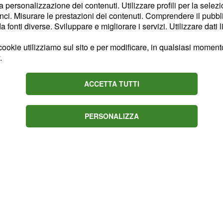
tava un aumento viste
la personalizzazione dei contenuti. Utilizzare profili per la selez
ci. Misurare le prestazioni dei contenuti. Comprendere il pubblic
ospitare in background. Il
fonti diverse. Sviluppare e migliorare i servizi. Utilizzare dati l
cone interscambiabile con
atteria è da
577 mAh
ookie utilizziamo sul sito e per modificare, in qualsiasi momento,
.
2 ore con la modalità
la casa
sential Mode
ACCETTA TUTTI
urata.
PERSONALIZZA