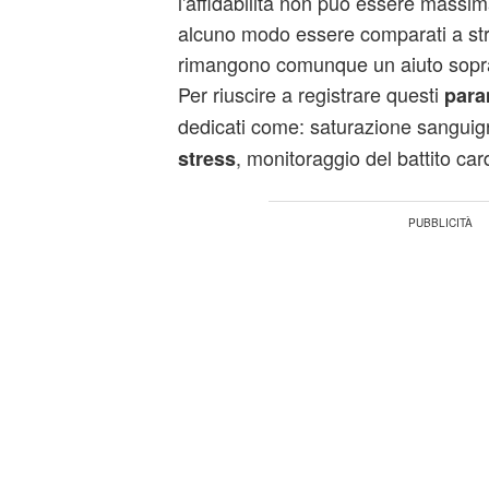
l'affidabilità non può essere massi
alcuno modo essere comparati a st
rimangono comunque un aiuto soprat
Per riuscire a registrare questi
para
dedicati come: saturazione sangui
, monitoraggio del battito car
stress