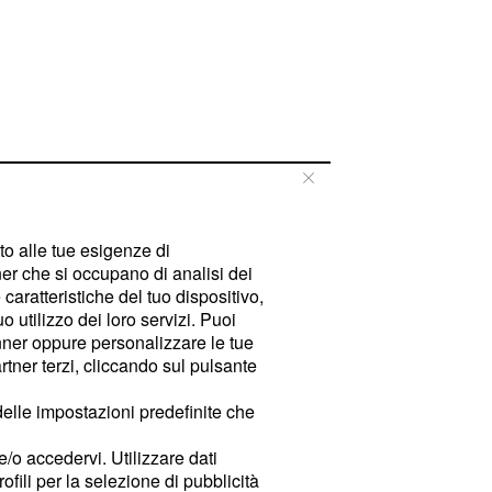
tto alle tue esigenze di
er che si occupano di analisi dei
caratteristiche del tuo dispositivo,
 utilizzo dei loro servizi. Puoi
ner oppure personalizzare le tue
tner terzi, cliccando sul pulsante
delle impostazioni predefinite che
e/o accedervi. Utilizzare dati
rofili per la selezione di pubblicità