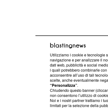
Le dimensioni del quadrante sono 47
Utilizziamo i cookie e tecnologie s
navigazione e per analizzare il no
millimetri e soli 12,2 millimetri di s
dati web, pubblicità e social media,
lo rende davvero sottile e quindi in
i quali potrebbero combinarle con a
Il processore è uno
acconsentire all’uso di tali tecnol
Snapdragon W
scelte, anche eventualmente negand
Mobvoi che sostituisce il processore
“Personalizza”
.
precedente. La memoria, invece, si 
Chiudendo questo banner (clicca
non consentono l’utilizzo di cookie 
quanto riguarda la Ram e 8 gigabyt
Noi e i nostri partner trattiamo i t
(ROM). La Ram è sufficiente per su
limitati per la selezione della pubb