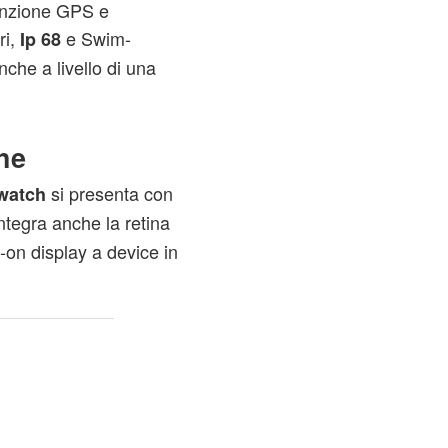
funzione GPS e
ri,
e Swim-
Ip 68
nche a livello di una
he
si presenta con
watch
ntegra anche la retina
on display a device in