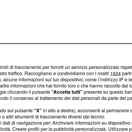
 millimetri x 48
imili di tracciamento per fornirti un servizio personalizzato rispe
stro traffico. Raccogliamo e condividiamo con i nostri
1624
partn
pessore, quest'ultimo dato
 alcune informazioni sul tuo dispositivo, come l’indirizzo IP e le 
dossabile anche la notte.
ltre informazioni che hai fornito loro o che hanno raccolto dal tuo
, novità per
ogie cliccando il pulsante
“Accetta tutti”
presente su questo ban
ear 4100
o il consenso al trattamento dei dati personali da parte dei par
 rispetto al modello
divide in 1 gigabyte per
ndo sul pulsante
“X”
in alto a destra), acconsenti al permanere 
o altri strumenti di tracciamento diversi dai tecnici.
e di memoria interna
uoi dati di navigazione per: Archiviare informazioni su dispositivo 
pportare tranquillamente
licità. Creare profili per la pubblicità personalizzata. Utilizzare p