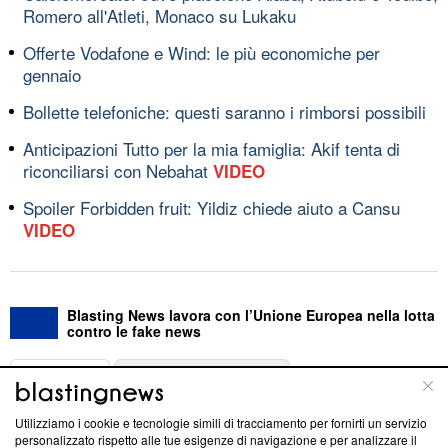
Romero all'Atleti, Monaco su Lukaku
Offerte Vodafone e Wind: le più economiche per
gennaio
Bollette telefoniche: questi saranno i rimborsi possibili
Anticipazioni Tutto per la mia famiglia: Akif tenta di
riconciliarsi con Nebahat
VIDEO
Spoiler Forbidden fruit: Yildiz chiede aiuto a Cansu
VIDEO
Blasting News lavora con l’Unione Europea nella lotta
contro le fake news
ABOUT
LINEA EDITORIALE
Utilizziamo i cookie e tecnologie simili di tracciamento per fornirti un servizio
Questa sezione offre informazioni trasparenti su Blasting
personalizzato rispetto alle tue esigenze di navigazione e per analizzare il