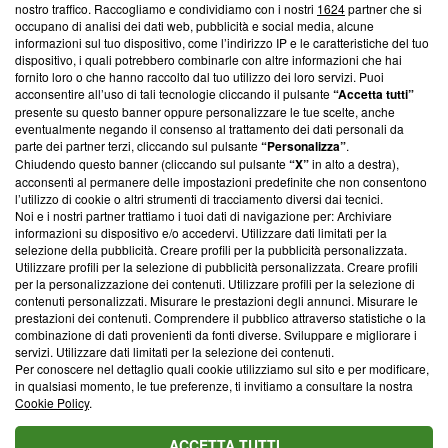
nostro traffico. Raccogliamo e condividiamo con i nostri
1624
partner che si
News, sui nostri processi editoriali e su come ci impegniamo a
occupano di analisi dei dati web, pubblicità e social media, alcune
creare news di qualità. Inoltre, afferma la nostra aderenza a
informazioni sul tuo dispositivo, come l’indirizzo IP e le caratteristiche del tuo
‘Trust Project - News with Integrity’
Blasting News non è
dispositivo, i quali potrebbero combinarle con altre informazioni che hai
ancora membro del programma, ma ha richiesto di farne
fornito loro o che hanno raccolto dal tuo utilizzo dei loro servizi. Puoi
parte; Trust Project non ha ancora effettuato una verifica di
acconsentire all’uso di tali tecnologie cliccando il pulsante
“Accetta tutti”
conformità agli standard.
presente su questo banner oppure personalizzare le tue scelte, anche
eventualmente negando il consenso al trattamento dei dati personali da
parte dei partner terzi, cliccando sul pulsante
“Personalizza”
.
Su di noi
Chiudendo questo banner (cliccando sul pulsante
“X”
in alto a destra),
acconsenti al permanere delle impostazioni predefinite che non consentono
Team editoriale
l’utilizzo di cookie o altri strumenti di tracciamento diversi dai tecnici.
Noi e i nostri partner trattiamo i tuoi dati di navigazione per: Archiviare
Corporate
informazioni su dispositivo e/o accedervi. Utilizzare dati limitati per la
selezione della pubblicità. Creare profili per la pubblicità personalizzata.
Redazione
Utilizzare profili per la selezione di pubblicità personalizzata. Creare profili
per la personalizzazione dei contenuti. Utilizzare profili per la selezione di
Informativa Privacy
contenuti personalizzati. Misurare le prestazioni degli annunci. Misurare le
prestazioni dei contenuti. Comprendere il pubblico attraverso statistiche o la
Cookie Policy
combinazione di dati provenienti da fonti diverse. Sviluppare e migliorare i
servizi. Utilizzare dati limitati per la selezione dei contenuti.
Blasting SA, IDI CHE-247.845.224, Via Carlo Frasca, 3 - 6900
Per conoscere nel dettaglio quali cookie utilizziamo sul sito e per modificare,
Lugano (Svizzera) Tel:
+39 0690258937
in qualsiasi momento, le tue preferenze, ti invitiamo a consultare la nostra
Cookie Policy
.
© 2026 Blasting News
ACCETTA TUTTI