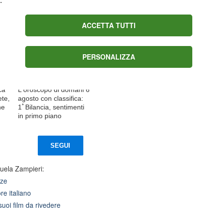
ACCETTA TUTTI
PERSONALIZZA
ca
L'oroscopo di domani 6
ete,
agosto con classifica:
ne
1ﾟBilancia, sentimenti
in primo piano
SEGUI
uela Zampieri:
zze
e italiano
uoi film da rivedere