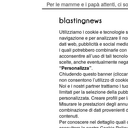
Per le mamme e i papà attenti, ci s
regole da seguire per non dare in ma
regalo pericoloso:
Utilizziamo i cookie e tecnologie s
Scegliere solo negozi affidabili
navigazione e per analizzare il no
Acquistare solo giocattoli con il
dati web, pubblicità e social media,
Leggere attentamente le istruzion
i quali potrebbero combinarle con a
acconsentire all’uso di tali tecnol
Scegliere solamente giochi adatti
scelte, anche eventualmente negand
Non acquistare giochi che conteng
“Personalizza”
.
bambini di età inferiore ai tre ann
Chiudendo questo banner (clicca
non consentono l’utilizzo di cookie 
Per i giochi che non sono più adat
Noi e i nostri partner trattiamo i t
pattumiera ma si possono donare a
limitati per la selezione della pubb
consultori, associazioni
personalizzata. Creare profili per 
Misurare le prestazioni degli annun
combinazione di dati provenienti da 
© RIPRODUZIONE VIETATA
contenuti.
Per conoscere nel dettaglio quali c
consultare la nostra
Cookie Policy