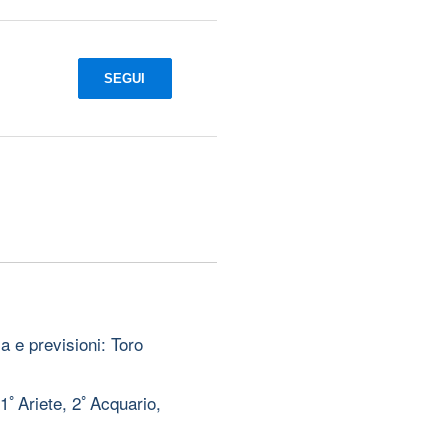
SEGUI
 e previsioni: Toro
 1ﾟAriete, 2ﾟAcquario,