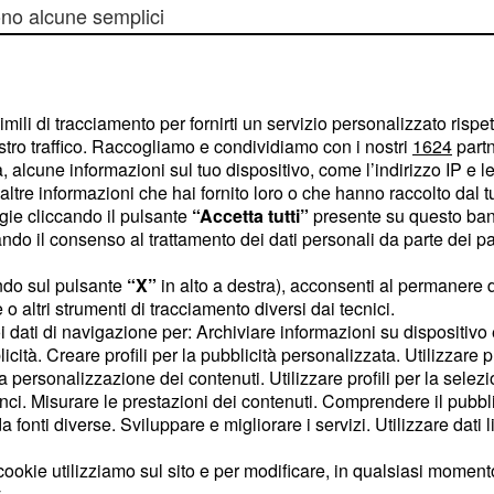
ono alcune semplici
no al proprio figlio un
imili di tracciamento per fornirti un servizio personalizzato rispe
stro traffico. Raccogliamo e condividiamo con i nostri
1624
partn
 marchio CE
 alcune informazioni sul tuo dispositivo, come l’indirizzo IP e le 
i d’uso
ltre informazioni che hai fornito loro o che hanno raccolto dal tuo
ogie cliccando il pulsante
“Accetta tutti”
presente su questo ban
 all’età del bambino
o il consenso al trattamento dei dati personali da parte dei par
ono piccole parti per i
i
ndo sul pulsante
“X”
in alto a destra), acconsenti al permanere 
o altri strumenti di tracciamento diversi dai tecnici.
ti la soluzione non è la
uoi dati di navigazione per: Archiviare informazioni su dispositivo 
 ospedali, asili,
licità. Creare profili per la pubblicità personalizzata. Utilizzare p
la personalizzazione dei contenuti. Utilizzare profili per la selez
ci. Misurare le prestazioni dei contenuti. Comprendere il pubblic
fonti diverse. Sviluppare e migliorare i servizi. Utilizzare dati l
Content sponsored by Outbrain
ookie utilizziamo sul sito e per modificare, in qualsiasi momento,
.