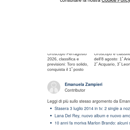
Di tendenza oggi
Oroscopo Ferragosto
Oroscopo e classifi
2026, classifica e
dell'8 agosto: 1ﾟAri
previsioni: Toro solido,
2ﾟAcquario, 3ﾟLeo
conquista il 1ﾟposto
Emanuela Zampieri
Contributor
Leggi di più sullo stesso argomento da Eman
Stasera 3 luglio 2014 in tv: 2 single a no
Lana Del Rey, nuovo album e nuovo amor
10 anni fa moriva Marlon Brando: alcuni s