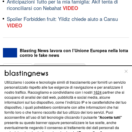
Anticipazioni Tutto per la mia famiglia: Akif tenta di
riconciliarsi con Nebahat
VIDEO
Spoiler Forbidden fruit: Yildiz chiede aiuto a Cansu
VIDEO
Blasting News lavora con l’Unione Europea nella lotta
contro le fake news
ABOUT
LINEA EDITORIALE
Utilizziamo i cookie e tecnologie simili di tracciamento per fornirti un servizio
Questa sezione offre informazioni trasparenti su Blasting
personalizzato rispetto alle tue esigenze di navigazione e per analizzare il
nostro traffico. Raccogliamo e condividiamo con i nostri
1624
partner che si
News, sui nostri processi editoriali e su come ci impegniamo a
occupano di analisi dei dati web, pubblicità e social media, alcune
creare news di qualità. Inoltre, afferma la nostra aderenza a
informazioni sul tuo dispositivo, come l’indirizzo IP e le caratteristiche del tuo
‘Trust Project - News with Integrity’
Blasting News non è
dispositivo, i quali potrebbero combinarle con altre informazioni che hai
ancora membro del programma, ma ha richiesto di farne
fornito loro o che hanno raccolto dal tuo utilizzo dei loro servizi. Puoi
parte; Trust Project non ha ancora effettuato una verifica di
acconsentire all’uso di tali tecnologie cliccando il pulsante
“Accetta tutti”
conformità agli standard.
presente su questo banner oppure personalizzare le tue scelte, anche
eventualmente negando il consenso al trattamento dei dati personali da