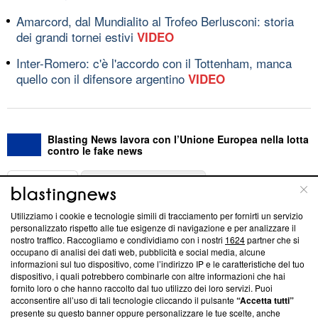
Amarcord, dal Mundialito al Trofeo Berlusconi: storia
dei grandi tornei estivi
VIDEO
Inter-Romero: c'è l'accordo con il Tottenham, manca
quello con il difensore argentino
VIDEO
Blasting News lavora con l’Unione Europea nella lotta
contro le fake news
ABOUT
LINEA EDITORIALE
Utilizziamo i cookie e tecnologie simili di tracciamento per fornirti un servizio
Questa sezione offre informazioni trasparenti su Blasting
personalizzato rispetto alle tue esigenze di navigazione e per analizzare il
nostro traffico. Raccogliamo e condividiamo con i nostri
1624
partner che si
News, sui nostri processi editoriali e su come ci impegniamo a
occupano di analisi dei dati web, pubblicità e social media, alcune
creare news di qualità. Inoltre, afferma la nostra aderenza a
informazioni sul tuo dispositivo, come l’indirizzo IP e le caratteristiche del tuo
‘Trust Project - News with Integrity’
Blasting News non è
dispositivo, i quali potrebbero combinarle con altre informazioni che hai
ancora membro del programma, ma ha richiesto di farne
fornito loro o che hanno raccolto dal tuo utilizzo dei loro servizi. Puoi
parte; Trust Project non ha ancora effettuato una verifica di
acconsentire all’uso di tali tecnologie cliccando il pulsante
“Accetta tutti”
conformità agli standard.
presente su questo banner oppure personalizzare le tue scelte, anche