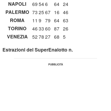
NAPOLI
69
54
6
64
24
PALERMO
73
25
67
16
46
ROMA
11
9
79
64
63
TORINO
46
33
60
87
26
VENEZIA
52
78
27
68
5
Estrazioni del SuperEnalotto n.