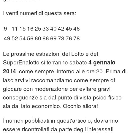
I venti numeri di questa sera:
9
11
15
16
25
33
40
42
45
46
49
52
54
56
60
66
69
73
76
78
Le prossime estrazioni del Lotto e del
SuperEnalotto si terranno sabato
4 gennaio
, come sempre, intorno alle ore 20. Prima di
2014
lasciarvi vi raccomandiamo come sempre di
giocare con moderazione per evitare gravi
conseguenze sia dal punto di vista psico-fisico
sia dal lato economico. Occhio allora!
I numeri pubblicati in quest'articolo, dovranno
essere ricontrollati da parte degli interessati