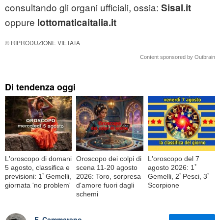
consultando gli organi ufficiali, ossia:
Sisal.it
oppure
lottomaticaitalia.it
© RIPRODUZIONE VIETATA
Content sponsored by Outbrain
Di tendenza oggi
L'oroscopo di domani
Oroscopo dei colpi di
L'oroscopo del 7
5 agosto, classifica e
scena 11-20 agosto
agosto 2026: 1ﾟ
previsioni: 1ﾟGemelli,
2026: Toro, sorpresa
Gemelli, 2ﾟPesci, 3ﾟ
giornata 'no problem'
d'amore fuori dagli
Scorpione
schemi
F. Cammarano