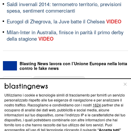
Saldi invernali 2014: termometro territorio, previsioni
spesa, sentiment commercianti
Eurogol di Zhegrova, la Juve batte il Chelsea
VIDEO
Milan-Inter in Australia, finisce in parità il primo derby
della stagione
VIDEO
Blasting News lavora con l’Unione Europea nella lotta
contro le fake news
ABOUT
LINEA EDITORIALE
Utilizziamo i cookie e tecnologie simili di tracciamento per fornirti un servizio
Questa sezione offre informazioni trasparenti su Blasting
personalizzato rispetto alle tue esigenze di navigazione e per analizzare il
nostro traffico. Raccogliamo e condividiamo con i nostri
1624
partner che si
News, sui nostri processi editoriali e su come ci impegniamo a
occupano di analisi dei dati web, pubblicità e social media, alcune
creare news di qualità. Inoltre, afferma la nostra aderenza a
informazioni sul tuo dispositivo, come l’indirizzo IP e le caratteristiche del tuo
‘Trust Project - News with Integrity’
Blasting News non è
dispositivo, i quali potrebbero combinarle con altre informazioni che hai
ancora membro del programma, ma ha richiesto di farne
fornito loro o che hanno raccolto dal tuo utilizzo dei loro servizi. Puoi
parte; Trust Project non ha ancora effettuato una verifica di
acconsentire all’uso di tali tecnologie cliccando il pulsante
“Accetta tutti”