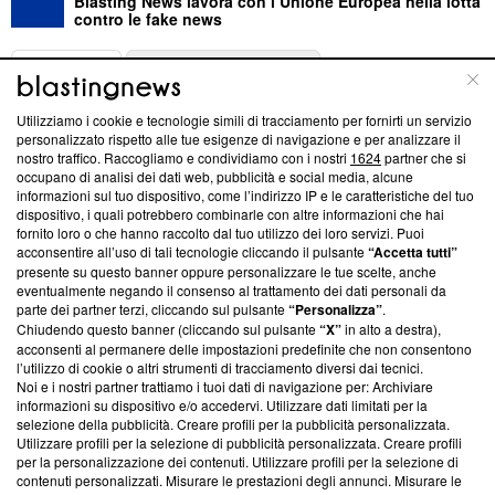
Blasting News lavora con l’Unione Europea nella lotta
contro le fake news
ABOUT
LINEA EDITORIALE
Utilizziamo i cookie e tecnologie simili di tracciamento per fornirti un servizio
Questa sezione offre informazioni trasparenti su Blasting
personalizzato rispetto alle tue esigenze di navigazione e per analizzare il
nostro traffico. Raccogliamo e condividiamo con i nostri
1624
partner che si
News, sui nostri processi editoriali e su come ci impegniamo a
occupano di analisi dei dati web, pubblicità e social media, alcune
creare news di qualità. Inoltre, afferma la nostra aderenza a
informazioni sul tuo dispositivo, come l’indirizzo IP e le caratteristiche del tuo
‘Trust Project - News with Integrity’
Blasting News non è
dispositivo, i quali potrebbero combinarle con altre informazioni che hai
ancora membro del programma, ma ha richiesto di farne
fornito loro o che hanno raccolto dal tuo utilizzo dei loro servizi. Puoi
parte; Trust Project non ha ancora effettuato una verifica di
acconsentire all’uso di tali tecnologie cliccando il pulsante
“Accetta tutti”
conformità agli standard.
presente su questo banner oppure personalizzare le tue scelte, anche
eventualmente negando il consenso al trattamento dei dati personali da
parte dei partner terzi, cliccando sul pulsante
“Personalizza”
.
Su di noi
Chiudendo questo banner (cliccando sul pulsante
“X”
in alto a destra),
acconsenti al permanere delle impostazioni predefinite che non consentono
Team editoriale
l’utilizzo di cookie o altri strumenti di tracciamento diversi dai tecnici.
Noi e i nostri partner trattiamo i tuoi dati di navigazione per: Archiviare
Corporate
informazioni su dispositivo e/o accedervi. Utilizzare dati limitati per la
selezione della pubblicità. Creare profili per la pubblicità personalizzata.
Redazione
Utilizzare profili per la selezione di pubblicità personalizzata. Creare profili
per la personalizzazione dei contenuti. Utilizzare profili per la selezione di
Informativa Privacy
contenuti personalizzati. Misurare le prestazioni degli annunci. Misurare le