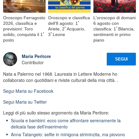
Oroscopo Ferragosto
Oroscopo e classifica
L'oroscopo di domani
2026, classifica e
dell'8 agosto: 1ﾟ
6 agosto con
previsioni: Toro
Ariete, 2ﾟAcquario,
classifica: 1ﾟBilancia,
solido, conquista il 1ﾟ
3ﾟLeone
sentimenti in primo
posto
piano
Maria Peritore
SEGUI
Contributor
Nata a Palermo nel 1968. Laureata in Lettere Moderne ho
collaborato con quotidiani e riviste culturali della mia città. .
Segui
Maria
su Facebook
Segui
Maria
su Twitter
Leggi di più sullo stesso argomento da Maria Peritore:
Scuola e bambini: ecco come affrontare serenamente la
delicata fase dell'inserimento
Anna Tatangelo: selfie in minigona striminzita, ma piovono