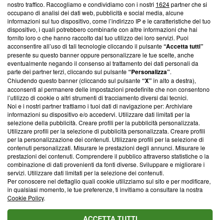
nostro traffico. Raccogliamo e condividiamo con i nostri
1624
partner che si
News, sui nostri processi editoriali e su come ci impegniamo a
occupano di analisi dei dati web, pubblicità e social media, alcune
creare news di qualità. Inoltre, afferma la nostra aderenza a
informazioni sul tuo dispositivo, come l’indirizzo IP e le caratteristiche del tuo
‘Trust Project - News with Integrity’
Blasting News non è
dispositivo, i quali potrebbero combinarle con altre informazioni che hai
ancora membro del programma, ma ha richiesto di farne
fornito loro o che hanno raccolto dal tuo utilizzo dei loro servizi. Puoi
parte; Trust Project non ha ancora effettuato una verifica di
acconsentire all’uso di tali tecnologie cliccando il pulsante
“Accetta tutti”
conformità agli standard.
presente su questo banner oppure personalizzare le tue scelte, anche
eventualmente negando il consenso al trattamento dei dati personali da
parte dei partner terzi, cliccando sul pulsante
“Personalizza”
.
Su di noi
Chiudendo questo banner (cliccando sul pulsante
“X”
in alto a destra),
acconsenti al permanere delle impostazioni predefinite che non consentono
Team editoriale
l’utilizzo di cookie o altri strumenti di tracciamento diversi dai tecnici.
Noi e i nostri partner trattiamo i tuoi dati di navigazione per: Archiviare
Corporate
informazioni su dispositivo e/o accedervi. Utilizzare dati limitati per la
selezione della pubblicità. Creare profili per la pubblicità personalizzata.
Redazione
Utilizzare profili per la selezione di pubblicità personalizzata. Creare profili
per la personalizzazione dei contenuti. Utilizzare profili per la selezione di
Informativa Privacy
contenuti personalizzati. Misurare le prestazioni degli annunci. Misurare le
prestazioni dei contenuti. Comprendere il pubblico attraverso statistiche o la
Cookie Policy
combinazione di dati provenienti da fonti diverse. Sviluppare e migliorare i
servizi. Utilizzare dati limitati per la selezione dei contenuti.
Blasting SA, IDI CHE-247.845.224, Via Carlo Frasca, 3 - 6900
Per conoscere nel dettaglio quali cookie utilizziamo sul sito e per modificare,
Lugano (Svizzera) Tel:
+39 0690258937
in qualsiasi momento, le tue preferenze, ti invitiamo a consultare la nostra
Cookie Policy
.
© 2026 Blasting News
ACCETTA TUTTI