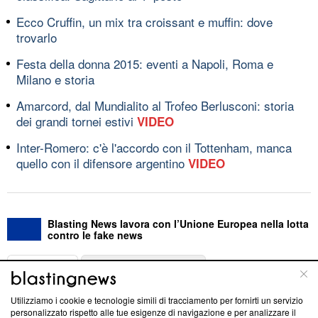
Ecco Cruffin, un mix tra croissant e muffin: dove
trovarlo
Festa della donna 2015: eventi a Napoli, Roma e
Milano e storia
Amarcord, dal Mundialito al Trofeo Berlusconi: storia
dei grandi tornei estivi
VIDEO
Inter-Romero: c'è l'accordo con il Tottenham, manca
quello con il difensore argentino
VIDEO
Blasting News lavora con l’Unione Europea nella lotta
contro le fake news
ABOUT
LINEA EDITORIALE
Utilizziamo i cookie e tecnologie simili di tracciamento per fornirti un servizio
Questa sezione offre informazioni trasparenti su Blasting
personalizzato rispetto alle tue esigenze di navigazione e per analizzare il