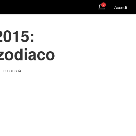
2
Accedi
2015:
 zodiaco