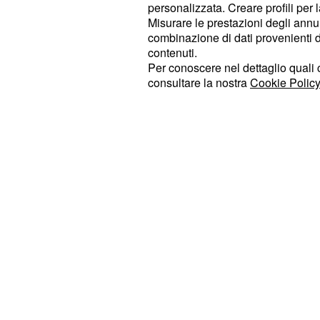
personalizzata. Creare profili per 
Misurare le prestazioni degli annun
I segni di acqua
combinazione di dati provenienti da 
contenuti.
State in guardia se siete nati sotto i
Per conoscere nel dettaglio quali c
! Secondo le previsioni dell'
Cancro
consultare la nostra
Cookie Policy
qualcuno potrebbe rubarvi un'idea i
vista lavorativo. Non confidatevi c
correre rischi.