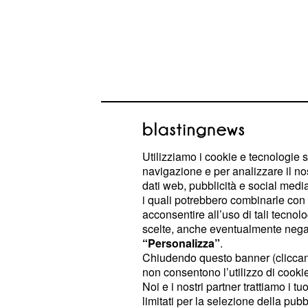
Utilizziamo i cookie e tecnologie s
Il
, infatti, avrà bisogno di pr
Toro
navigazione e per analizzare il no
pazienza in ogni aspetto della vita 
dati web, pubblicità e social media,
modo ponderato sulle questioni più
i quali potrebbero combinarle con a
acconsentire all’uso di tali tecnol
per la
: il partner richiede c
Vergine
scelte, anche eventualmente negand
merita davvero?
Decidete bene com
“Personalizza”
.
siate clementi con chi approfitta di 
Chiudendo questo banner (clicca
non consentono l’utilizzo di cookie 
per il
: avete tanto lavo
Capricorno
Noi e i nostri partner trattiamo i t
bene se chiudeste subito le question
limitati per la selezione della pubb