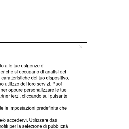
tto alle tue esigenze di
er che si occupano di analisi dei
caratteristiche del tuo dispositivo,
 utilizzo dei loro servizi. Puoi
ner oppure personalizzare le tue
tner terzi, cliccando sul pulsante
delle impostazioni predefinite che
e/o accedervi. Utilizzare dati
rofili per la selezione di pubblicità