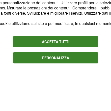
la personalizzazione dei contenuti. Utilizzare profili per la selez
ci. Misurare le prestazioni dei contenuti. Comprendere il pubblic
fonti diverse. Sviluppare e migliorare i servizi. Utilizzare dati l
l
segno zodiacale del
ookie utilizziamo sul sito e per modificare, in qualsiasi momento,
,
oroscopo di domani
.
mportante dal punto di
on nessuno se non volete
ACCETTA TUTTI
PERSONALIZZA