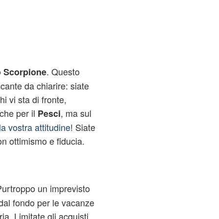
o
. Questo
Scorpione
cante da chiarire: siate
 vi sta di fronte,
nche per il
, ma sul
Pesci
la vostra attitudine
! Siate
on ottimismo e fiducia.
Purtroppo un imprevisto
 dal fondo per le vacanze
ia. Limitate gli acquisti