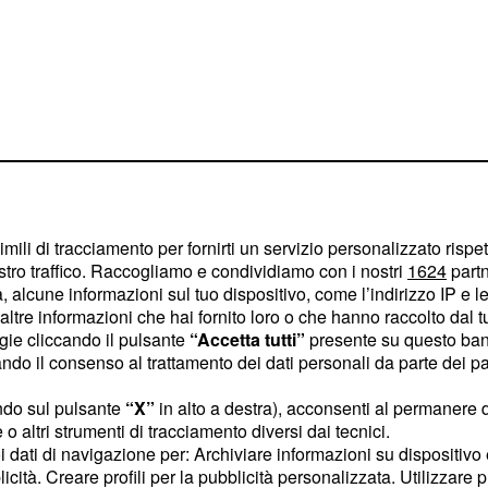
imili di tracciamento per fornirti un servizio personalizzato rispe
ocedere con calma e
stro traffico. Raccogliamo e condividiamo con i nostri
1624
partn
quotidiana, ragionando in
 alcune informazioni sul tuo dispositivo, come l’indirizzo IP e le 
 serie. Dilemma in amore
ltre informazioni che hai fornito loro o che hanno raccolto dal tuo
ogie cliccando il pulsante
“Accetta tutti”
presente su questo ban
ure e attenzioni, M
a se le
o il consenso al trattamento dei dati personali da parte dei par
e comportarvi e non
voi. Giovedì stressante
ndo sul pulsante
“X”
in alto a destra), acconsenti al permanere 
o altri strumenti di tracciamento diversi dai tecnici.
ro da fare e sarebbe
uoi dati di navigazione per: Archiviare informazioni su dispositivo 
i più fastidiose.
licità. Creare profili per la pubblicità personalizzata. Utilizzare p