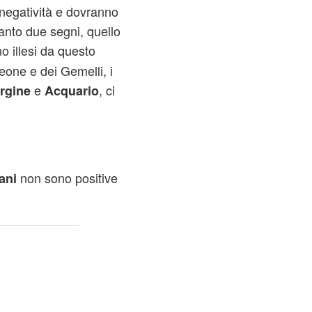
i negatività e dovranno
tanto due segni, quello
no illesi da questo
Leone e dei Gemelli, i
e
, ci
rgine
Acquario
non sono positive
ani