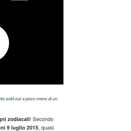
hio sold-out a poco meno di un
! Secondo
ni zodiacali
, quasi
i 9 luglio
2015