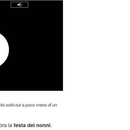
hio sold-out a poco meno di un
ebra la
.
festa dei nonni