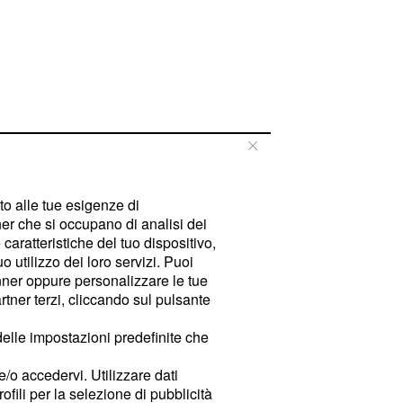
tto alle tue esigenze di
er che si occupano di analisi dei
caratteristiche del tuo dispositivo,
 utilizzo dei loro servizi. Puoi
ner oppure personalizzare le tue
tner terzi, cliccando sul pulsante
delle impostazioni predefinite che
e/o accedervi. Utilizzare dati
rofili per la selezione di pubblicità