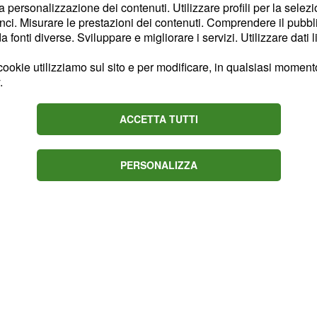
la personalizzazione dei contenuti. Utilizzare profili per la selez
santi cattolico che vede
ci. Misurare le prestazioni dei contenuti. Comprendere il pubblic
re il ricordo liturgico
fonti diverse. Sviluppare e migliorare i servizi. Utilizzare dati l
sta dei nonni la
ookie utilizziamo sul sito e per modificare, in qualsiasi momento,
na anche il «
Premio
.
'Italia», assegnato
ri sono decisi in base a
ACCETTA TUTTI
osita commissione del
e sociali e del MIUR .
PERSONALIZZA