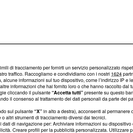
imili di tracciamento per fornirti un servizio personalizzato rispe
stro traffico. Raccogliamo e condividiamo con i nostri
1624
partn
 alcune informazioni sul tuo dispositivo, come l’indirizzo IP e le 
lia si celebra
ltre informazioni che hai fornito loro o che hanno raccolto dal tuo
ogie cliccando il pulsante
“Accetta tutti”
presente su questo ban
o il consenso al trattamento dei dati personali da parte dei par
razie al
comitato
ndo sul pulsante
“X”
in alto a destra), acconsenti al permanere 
ato nel 1997. Con la
o altri strumenti di tracciamento diversi dai tecnici.
 ricorrenza per il giorno
uoi dati di navigazione per: Archiviare informazioni su dispositivo 
ta scelta anche per la
licità. Creare profili per la pubblicità personalizzata. Utilizzare p