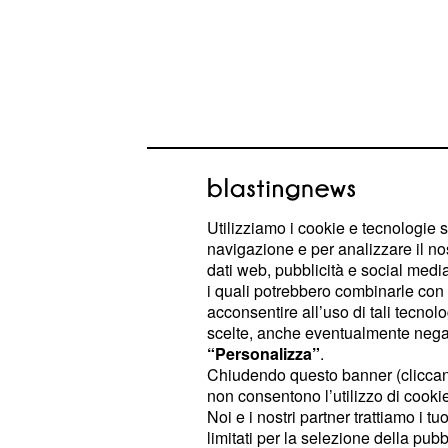
Utilizziamo i cookie e tecnologie s
navigazione e per analizzare il no
dati web, pubblicità e social media,
Festa dei nonni, in Ita
i quali potrebbero combinarle con a
dal 2005
acconsentire all’uso di tali tecnol
scelte, anche eventualmente negand
In Italia, la festa dei nonni è nata g
“Personalizza”
.
Chiudendo questo banner (clicca
per la
festa dei nonni
fond
ufficiale
non consentono l’utilizzo di cookie 
legge 159 del 2005 è stata fissata la
Noi e i nostri partner trattiamo i t
2 ottobre di ogni anno, la data è sta
limitati per la selezione della pubb