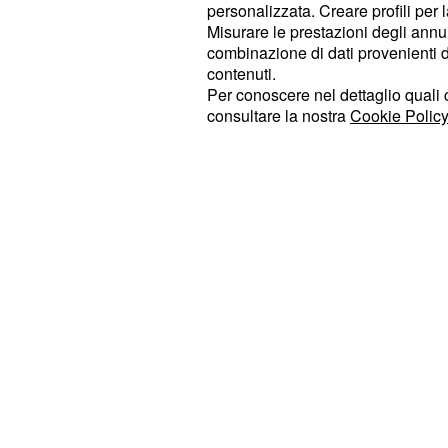
personalizzata. Creare profili per 
coincidenza con la il calendario dei 
Misurare le prestazioni degli annun
cadere nel secondo giorno di di ottob
combinazione di dati provenienti da 
degli
. Durante la fe
Angeli Custodi
contenuti.
Per conoscere nel dettaglio quali c
Presidenza della Repubblica conseg
consultare la nostra
Cookie Policy
del nonno e della nonna d
nazionale
annualmente a dieci nonni. I vincito
una graduatoria compilata dall'app
Ministero del lavoro e delle politich