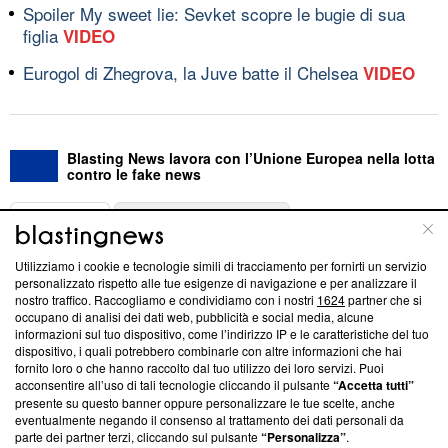
Spoiler My sweet lie: Sevket scopre le bugie di sua
figlia
VIDEO
Eurogol di Zhegrova, la Juve batte il Chelsea
VIDEO
Blasting News lavora con l’Unione Europea nella lotta
contro le fake news
ABOUT
LINEA EDITORIALE
Utilizziamo i cookie e tecnologie simili di tracciamento per fornirti un servizio
Questa sezione offre informazioni trasparenti su Blasting
personalizzato rispetto alle tue esigenze di navigazione e per analizzare il
nostro traffico. Raccogliamo e condividiamo con i nostri
1624
partner che si
News, sui nostri processi editoriali e su come ci impegniamo a
occupano di analisi dei dati web, pubblicità e social media, alcune
creare news di qualità. Inoltre, afferma la nostra aderenza a
informazioni sul tuo dispositivo, come l’indirizzo IP e le caratteristiche del tuo
‘Trust Project - News with Integrity’
Blasting News non è
dispositivo, i quali potrebbero combinarle con altre informazioni che hai
ancora membro del programma, ma ha richiesto di farne
fornito loro o che hanno raccolto dal tuo utilizzo dei loro servizi. Puoi
parte; Trust Project non ha ancora effettuato una verifica di
acconsentire all’uso di tali tecnologie cliccando il pulsante
“Accetta tutti”
conformità agli standard.
presente su questo banner oppure personalizzare le tue scelte, anche
eventualmente negando il consenso al trattamento dei dati personali da
parte dei partner terzi, cliccando sul pulsante
“Personalizza”
.
Su di noi