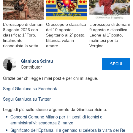
L'oroscopo di domani
Oroscopo e classifica
L'oroscopo di domani
8 agosto 2026 con
del 10 agosto:
9 agosto e classifica:
classifica: 1ﾟToro,
Sagittario al 2ﾟposto,
Leone al 1ﾟposto,
finalmente
Bilancia vola in
malintesi per la
riconquista la vetta
amore
Vergine
Gianluca Scintu
SEGUI
Contributor
Grazie per chi legge i miei post e per chi mi segue. .
Segui
Gianluca
su Facebook
Segui
Gianluca
su Twitter
Leggi di più sullo stesso argomento da Gianluca Scintu:
Concorsi Comune Milano per 11 posti di tecnici e
amministrativi: scadenza 2 marzo
Significato dell'Epifania: il 6 gennaio si celebra la visita dei Re