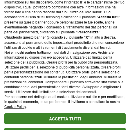
informazioni sul tuo dispositivo, come l’indirizzo IP e le caratteristiche del tuo
‘Trust Project - News with Integrity’
Blasting News non è
dispositivo, i quali potrebbero combinarle con altre informazioni che hai
ancora membro del programma, ma ha richiesto di farne
fornito loro o che hanno raccolto dal tuo utilizzo dei loro servizi. Puoi
parte; Trust Project non ha ancora effettuato una verifica di
acconsentire all’uso di tali tecnologie cliccando il pulsante
“Accetta tutti”
conformità agli standard.
presente su questo banner oppure personalizzare le tue scelte, anche
eventualmente negando il consenso al trattamento dei dati personali da
parte dei partner terzi, cliccando sul pulsante
“Personalizza”
.
Su di noi
Chiudendo questo banner (cliccando sul pulsante
“X”
in alto a destra),
acconsenti al permanere delle impostazioni predefinite che non consentono
Team editoriale
l’utilizzo di cookie o altri strumenti di tracciamento diversi dai tecnici.
Noi e i nostri partner trattiamo i tuoi dati di navigazione per: Archiviare
Corporate
informazioni su dispositivo e/o accedervi. Utilizzare dati limitati per la
selezione della pubblicità. Creare profili per la pubblicità personalizzata.
Redazione
Utilizzare profili per la selezione di pubblicità personalizzata. Creare profili
per la personalizzazione dei contenuti. Utilizzare profili per la selezione di
Informativa Privacy
contenuti personalizzati. Misurare le prestazioni degli annunci. Misurare le
prestazioni dei contenuti. Comprendere il pubblico attraverso statistiche o la
Cookie Policy
combinazione di dati provenienti da fonti diverse. Sviluppare e migliorare i
servizi. Utilizzare dati limitati per la selezione dei contenuti.
Blasting SA, IDI CHE-247.845.224, Via Carlo Frasca, 3 - 6900
Per conoscere nel dettaglio quali cookie utilizziamo sul sito e per modificare,
Lugano (Svizzera) Tel:
+39 0690258937
in qualsiasi momento, le tue preferenze, ti invitiamo a consultare la nostra
Cookie Policy
.
© 2026 Blasting News
ACCETTA TUTTI