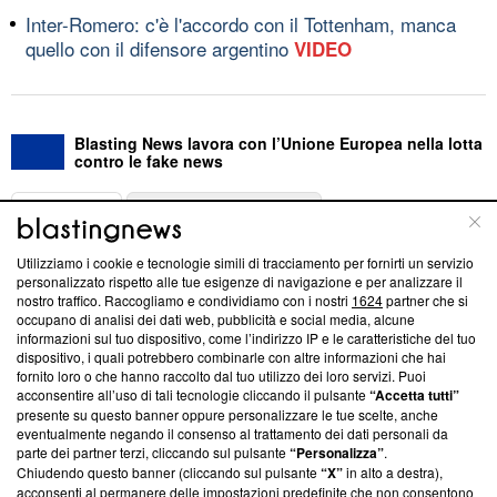
Inter-Romero: c'è l'accordo con il Tottenham, manca
quello con il difensore argentino
VIDEO
Blasting News lavora con l’Unione Europea nella lotta
contro le fake news
ABOUT
LINEA EDITORIALE
Utilizziamo i cookie e tecnologie simili di tracciamento per fornirti un servizio
Questa sezione offre informazioni trasparenti su Blasting
personalizzato rispetto alle tue esigenze di navigazione e per analizzare il
nostro traffico. Raccogliamo e condividiamo con i nostri
1624
partner che si
News, sui nostri processi editoriali e su come ci impegniamo a
occupano di analisi dei dati web, pubblicità e social media, alcune
creare news di qualità. Inoltre, afferma la nostra aderenza a
informazioni sul tuo dispositivo, come l’indirizzo IP e le caratteristiche del tuo
‘Trust Project - News with Integrity’
Blasting News non è
dispositivo, i quali potrebbero combinarle con altre informazioni che hai
ancora membro del programma, ma ha richiesto di farne
fornito loro o che hanno raccolto dal tuo utilizzo dei loro servizi. Puoi
parte; Trust Project non ha ancora effettuato una verifica di
acconsentire all’uso di tali tecnologie cliccando il pulsante
“Accetta tutti”
conformità agli standard.
presente su questo banner oppure personalizzare le tue scelte, anche
eventualmente negando il consenso al trattamento dei dati personali da
parte dei partner terzi, cliccando sul pulsante
“Personalizza”
.
Su di noi
Chiudendo questo banner (cliccando sul pulsante
“X”
in alto a destra),
acconsenti al permanere delle impostazioni predefinite che non consentono