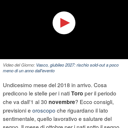
Video del Giorno:
Vasco, giubileo 2027: rischio sold-out a poco
meno di un anno dall'evento
Undicesimo mese del 2018 in arrivo. Cosa
predicono le stelle per i nati
per il periodo
Toro
che va dall'1 al 30
? Ecco consigli,
novembre
previsioni e
oroscopo
che riguardano il lato
sentimentale, quello lavorativo e salutare del
segno. Il mese di ottobre per i nati sotto il segno