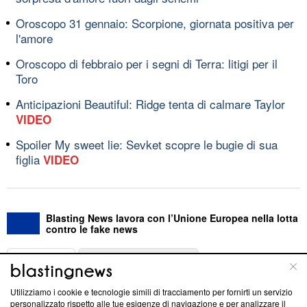
Oroscopo 31 gennaio: Scorpione, giornata positiva per
l'amore
Oroscopo di febbraio per i segni di Terra: litigi per il
Toro
Anticipazioni Beautiful: Ridge tenta di calmare Taylor
VIDEO
Spoiler My sweet lie: Sevket scopre le bugie di sua
figlia
VIDEO
Blasting News lavora con l’Unione Europea nella lotta
contro le fake news
ABOUT
LINEA EDITORIALE
Utilizziamo i cookie e tecnologie simili di tracciamento per fornirti un servizio
Questa sezione offre informazioni trasparenti su Blasting
personalizzato rispetto alle tue esigenze di navigazione e per analizzare il