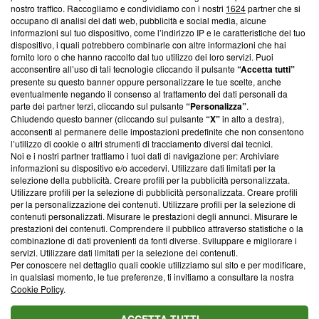
nostro traffico. Raccogliamo e condividiamo con i nostri
1624
partner che si
News, sui nostri processi editoriali e su come ci impegniamo a
occupano di analisi dei dati web, pubblicità e social media, alcune
creare news di qualità. Inoltre, afferma la nostra aderenza a
informazioni sul tuo dispositivo, come l’indirizzo IP e le caratteristiche del tuo
‘Trust Project - News with Integrity’
Blasting News non è
dispositivo, i quali potrebbero combinarle con altre informazioni che hai
ancora membro del programma, ma ha richiesto di farne
fornito loro o che hanno raccolto dal tuo utilizzo dei loro servizi. Puoi
parte; Trust Project non ha ancora effettuato una verifica di
acconsentire all’uso di tali tecnologie cliccando il pulsante
“Accetta tutti”
conformità agli standard.
presente su questo banner oppure personalizzare le tue scelte, anche
eventualmente negando il consenso al trattamento dei dati personali da
parte dei partner terzi, cliccando sul pulsante
“Personalizza”
.
Su di noi
Chiudendo questo banner (cliccando sul pulsante
“X”
in alto a destra),
acconsenti al permanere delle impostazioni predefinite che non consentono
Team editoriale
l’utilizzo di cookie o altri strumenti di tracciamento diversi dai tecnici.
Noi e i nostri partner trattiamo i tuoi dati di navigazione per: Archiviare
Corporate
informazioni su dispositivo e/o accedervi. Utilizzare dati limitati per la
selezione della pubblicità. Creare profili per la pubblicità personalizzata.
Redazione
Utilizzare profili per la selezione di pubblicità personalizzata. Creare profili
per la personalizzazione dei contenuti. Utilizzare profili per la selezione di
Informativa Privacy
contenuti personalizzati. Misurare le prestazioni degli annunci. Misurare le
prestazioni dei contenuti. Comprendere il pubblico attraverso statistiche o la
Cookie Policy
combinazione di dati provenienti da fonti diverse. Sviluppare e migliorare i
servizi. Utilizzare dati limitati per la selezione dei contenuti.
Blasting SA, IDI CHE-247.845.224, Via Carlo Frasca, 3 - 6900
Per conoscere nel dettaglio quali cookie utilizziamo sul sito e per modificare,
Lugano (Svizzera) Tel:
+39 0690258937
in qualsiasi momento, le tue preferenze, ti invitiamo a consultare la nostra
Cookie Policy
.
© 2026 Blasting News
ACCETTA TUTTI