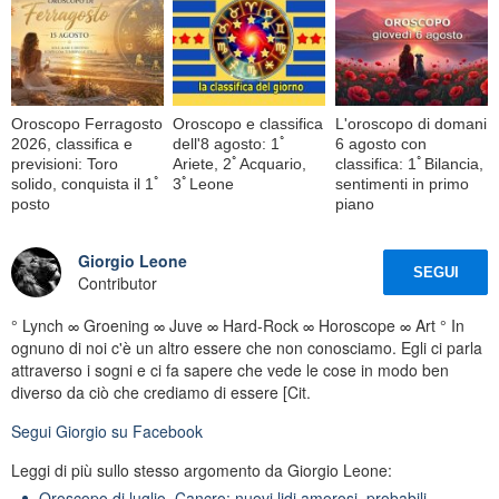
Oroscopo Ferragosto
Oroscopo e classifica
L'oroscopo di domani
2026, classifica e
dell'8 agosto: 1ﾟ
6 agosto con
previsioni: Toro
Ariete, 2ﾟAcquario,
classifica: 1ﾟBilancia,
solido, conquista il 1ﾟ
3ﾟLeone
sentimenti in primo
posto
piano
Giorgio Leone
SEGUI
Contributor
° Lynch ∞ Groening ∞ Juve ∞ Hard-Rock ∞ Horoscope ∞ Art ° In
ognuno di noi c'è un altro essere che non conosciamo. Egli ci parla
attraverso i sogni e ci fa sapere che vede le cose in modo ben
diverso da ciò che crediamo di essere [Cit.
Segui
Giorgio
su Facebook
Leggi di più sullo stesso argomento da Giorgio Leone:
Oroscopo di luglio, Cancro: nuovi lidi amorosi, probabili