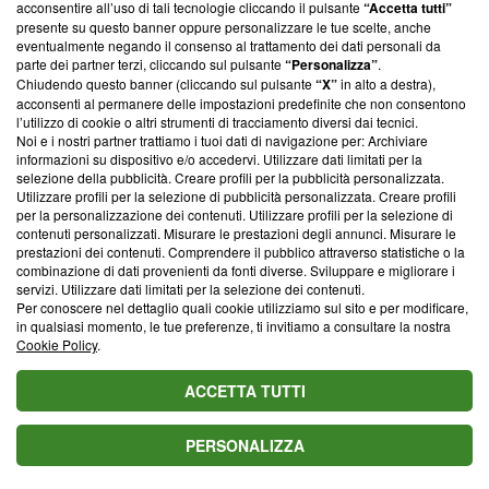
parte; Trust Project non ha ancora effettuato una verifica di
acconsentire all’uso di tali tecnologie cliccando il pulsante
“Accetta tutti”
conformità agli standard.
presente su questo banner oppure personalizzare le tue scelte, anche
eventualmente negando il consenso al trattamento dei dati personali da
parte dei partner terzi, cliccando sul pulsante
“Personalizza”
.
Su di noi
Chiudendo questo banner (cliccando sul pulsante
“X”
in alto a destra),
acconsenti al permanere delle impostazioni predefinite che non consentono
Team editoriale
l’utilizzo di cookie o altri strumenti di tracciamento diversi dai tecnici.
Noi e i nostri partner trattiamo i tuoi dati di navigazione per: Archiviare
Corporate
informazioni su dispositivo e/o accedervi. Utilizzare dati limitati per la
selezione della pubblicità. Creare profili per la pubblicità personalizzata.
Redazione
Utilizzare profili per la selezione di pubblicità personalizzata. Creare profili
per la personalizzazione dei contenuti. Utilizzare profili per la selezione di
Informativa Privacy
contenuti personalizzati. Misurare le prestazioni degli annunci. Misurare le
prestazioni dei contenuti. Comprendere il pubblico attraverso statistiche o la
Cookie Policy
combinazione di dati provenienti da fonti diverse. Sviluppare e migliorare i
servizi. Utilizzare dati limitati per la selezione dei contenuti.
Blasting SA, IDI CHE-247.845.224, Via Carlo Frasca, 3 - 6900
Per conoscere nel dettaglio quali cookie utilizziamo sul sito e per modificare,
Lugano (Svizzera) Tel:
+39 0690258937
in qualsiasi momento, le tue preferenze, ti invitiamo a consultare la nostra
Cookie Policy
.
© 2026 Blasting News
ACCETTA TUTTI
PERSONALIZZA