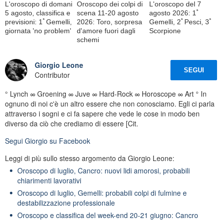
L'oroscopo di domani
Oroscopo dei colpi di
L'oroscopo del 7
5 agosto, classifica e
scena 11-20 agosto
agosto 2026: 1ﾟ
previsioni: 1ﾟGemelli,
2026: Toro, sorpresa
Gemelli, 2ﾟPesci, 3ﾟ
giornata 'no problem'
d'amore fuori dagli
Scorpione
schemi
Giorgio Leone
SEGUI
Contributor
° Lynch ∞ Groening ∞ Juve ∞ Hard-Rock ∞ Horoscope ∞ Art ° In
ognuno di noi c'è un altro essere che non conosciamo. Egli ci parla
attraverso i sogni e ci fa sapere che vede le cose in modo ben
diverso da ciò che crediamo di essere [Cit.
Segui
Giorgio
su Facebook
Leggi di più sullo stesso argomento da Giorgio Leone:
Oroscopo di luglio, Cancro: nuovi lidi amorosi, probabili
chiarimenti lavorativi
Oroscopo di luglio, Gemelli: probabili colpi di fulmine e
destabilizzazione professionale
Oroscopo e classifica del week-end 20-21 giugno: Cancro