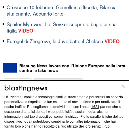
Oroscopo 10 febbraio: Gemelli in difficoltà, Bilancia
altalenante, Acquario forte
Spoiler My sweet lie: Sevket scopre le bugie di sua
figlia
VIDEO
Eurogol di Zhegrova, la Juve batte il Chelsea
VIDEO
Blasting News lavora con l’Unione Europea nella lotta
contro le fake news
ABOUT
LINEA EDITORIALE
Utilizziamo i cookie e tecnologie simili di tracciamento per fornirti un servizio
Questa sezione offre informazioni trasparenti su Blasting
personalizzato rispetto alle tue esigenze di navigazione e per analizzare il
nostro traffico. Raccogliamo e condividiamo con i nostri
1624
partner che si
News, sui nostri processi editoriali e su come ci impegniamo a
occupano di analisi dei dati web, pubblicità e social media, alcune
creare news di qualità. Inoltre, afferma la nostra aderenza a
informazioni sul tuo dispositivo, come l’indirizzo IP e le caratteristiche del tuo
‘Trust Project - News with Integrity’
Blasting News non è
dispositivo, i quali potrebbero combinarle con altre informazioni che hai
ancora membro del programma, ma ha richiesto di farne
fornito loro o che hanno raccolto dal tuo utilizzo dei loro servizi. Puoi