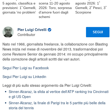
5 agosto, classifica e
scena 11-20 agosto
agosto 2026: 1ﾟ
previsioni: 1ﾟGemelli,
2026: Toro, sorpresa
Gemelli, 2ﾟPesci, 3ﾟ
giornata 'no problem'
d'amore fuori dagli
Scorpione
schemi
Pier Luigi Crivelli
SEGUI
Contributor
Nato nel 1966, giornalista freelance, la collaborazione con Blasting
News inizia nel mese di novembre del 2013, trasformandosi poi
come Revisore Senior da gennaio 2014: mi occupo principalmente
della correzione degli articoli scritti dai vari autori.
Segui
Pier Luigi
su Facebook
Segui
Pier Luigi
su Linkedin
Leggi di più sullo stesso argomento da Pier Luigi Crivelli:
Sinner-Alcaraz, la sfida al vertice dell'ATP ranking tra Cincinnati
e gli US Open
Sinner-Alcaraz, la finale di Parigi tra le 5 partite più belle della
storia del tennis