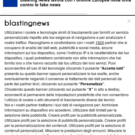
contro le fake news
ABOUT
LINEA EDITORIALE
Utilizziamo i cookie e tecnologie simili di tracciamento per fornirti un servizio
Questa sezione offre informazioni trasparenti su Blasting
personalizzato rispetto alle tue esigenze di navigazione e per analizzare il
nostro traffico. Raccogliamo e condividiamo con i nostri
1624
partner che si
News, sui nostri processi editoriali e su come ci impegniamo a
occupano di analisi dei dati web, pubblicità e social media, alcune
creare news di qualità. Inoltre, afferma la nostra aderenza a
informazioni sul tuo dispositivo, come l’indirizzo IP e le caratteristiche del tuo
‘Trust Project - News with Integrity’
Blasting News non è
dispositivo, i quali potrebbero combinarle con altre informazioni che hai
ancora membro del programma, ma ha richiesto di farne
fornito loro o che hanno raccolto dal tuo utilizzo dei loro servizi. Puoi
parte; Trust Project non ha ancora effettuato una verifica di
acconsentire all’uso di tali tecnologie cliccando il pulsante
“Accetta tutti”
conformità agli standard.
presente su questo banner oppure personalizzare le tue scelte, anche
eventualmente negando il consenso al trattamento dei dati personali da
parte dei partner terzi, cliccando sul pulsante
“Personalizza”
.
Su di noi
Chiudendo questo banner (cliccando sul pulsante
“X”
in alto a destra),
acconsenti al permanere delle impostazioni predefinite che non consentono
Team editoriale
l’utilizzo di cookie o altri strumenti di tracciamento diversi dai tecnici.
Noi e i nostri partner trattiamo i tuoi dati di navigazione per: Archiviare
Corporate
informazioni su dispositivo e/o accedervi. Utilizzare dati limitati per la
selezione della pubblicità. Creare profili per la pubblicità personalizzata.
Redazione
Utilizzare profili per la selezione di pubblicità personalizzata. Creare profili
per la personalizzazione dei contenuti. Utilizzare profili per la selezione di
Informativa Privacy
contenuti personalizzati. Misurare le prestazioni degli annunci. Misurare le