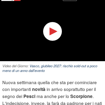
Video del Giorno:
Vasco, giubileo 2027: rischio sold-out a poco
meno di un anno dall'evento
Nuova settimana quella che sta per cominciare
con importanti
in arrivo soprattutto per il
novità
segno dei
ma anche per lo
.
Pesci
Scorpione
L'indecisione, invece, la farà da padrone per i nati