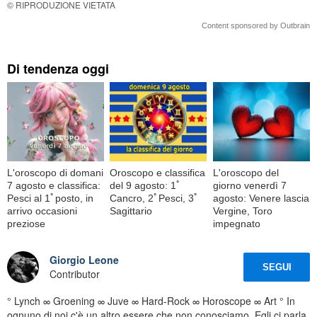
© RIPRODUZIONE VIETATA
Content sponsored by Outbrain
Di tendenza oggi
L'oroscopo di domani
Oroscopo e classifica
L'oroscopo del
7 agosto e classifica:
del 9 agosto: 1ﾟ
giorno venerdì 7
Pesci al 1ﾟposto, in
Cancro, 2ﾟPesci, 3ﾟ
agosto: Venere lascia
arrivo occasioni
Sagittario
Vergine, Toro
preziose
impegnato
Giorgio Leone
SEGUI
Contributor
° Lynch ∞ Groening ∞ Juve ∞ Hard-Rock ∞ Horoscope ∞ Art ° In
ognuno di noi c'è un altro essere che non conosciamo. Egli ci parla