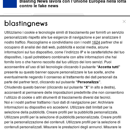
Blasting News lavora con l’Unione Europea nella lotta
contro le fake news
ABOUT
LINEA EDITORIALE
Utilizziamo i cookie e tecnologie simili di tracciamento per fornirti un servizio
Questa sezione offre informazioni trasparenti su Blasting
personalizzato rispetto alle tue esigenze di navigazione e per analizzare il
nostro traffico. Raccogliamo e condividiamo con i nostri
1624
partner che si
News, sui nostri processi editoriali e su come ci impegniamo a
occupano di analisi dei dati web, pubblicità e social media, alcune
creare news di qualità. Inoltre, afferma la nostra aderenza a
informazioni sul tuo dispositivo, come l’indirizzo IP e le caratteristiche del tuo
‘Trust Project - News with Integrity’
Blasting News non è
dispositivo, i quali potrebbero combinarle con altre informazioni che hai
ancora membro del programma, ma ha richiesto di farne
fornito loro o che hanno raccolto dal tuo utilizzo dei loro servizi. Puoi
parte; Trust Project non ha ancora effettuato una verifica di
acconsentire all’uso di tali tecnologie cliccando il pulsante
“Accetta tutti”
conformità agli standard.
presente su questo banner oppure personalizzare le tue scelte, anche
eventualmente negando il consenso al trattamento dei dati personali da
parte dei partner terzi, cliccando sul pulsante
“Personalizza”
.
Su di noi
Chiudendo questo banner (cliccando sul pulsante
“X”
in alto a destra),
acconsenti al permanere delle impostazioni predefinite che non consentono
Team editoriale
l’utilizzo di cookie o altri strumenti di tracciamento diversi dai tecnici.
Noi e i nostri partner trattiamo i tuoi dati di navigazione per: Archiviare
Corporate
informazioni su dispositivo e/o accedervi. Utilizzare dati limitati per la
selezione della pubblicità. Creare profili per la pubblicità personalizzata.
Redazione
Utilizzare profili per la selezione di pubblicità personalizzata. Creare profili
per la personalizzazione dei contenuti. Utilizzare profili per la selezione di
Informativa Privacy
contenuti personalizzati. Misurare le prestazioni degli annunci. Misurare le