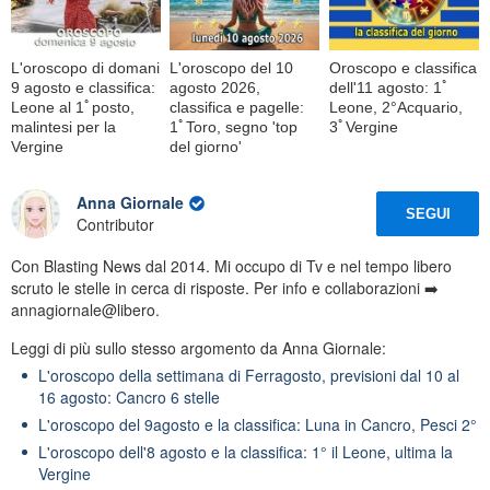
L'oroscopo di domani
L'oroscopo del 10
Oroscopo e classifica
9 agosto e classifica:
agosto 2026,
dell'11 agosto: 1ﾟ
Leone al 1ﾟposto,
classifica e pagelle:
Leone, 2°Acquario,
malintesi per la
1ﾟToro, segno 'top
3ﾟVergine
Vergine
del giorno'
Anna Giornale
SEGUI
Contributor
Con Blasting News dal 2014. Mi occupo di Tv e nel tempo libero
scruto le stelle in cerca di risposte. Per info e collaborazioni ➡️
annagiornale@libero.
Leggi di più sullo stesso argomento da Anna Giornale:
L'oroscopo della settimana di Ferragosto, previsioni dal 10 al
16 agosto: Cancro 6 stelle
L'oroscopo del 9agosto e la classifica: Luna in Cancro, Pesci 2°
L'oroscopo dell'8 agosto e la classifica: 1° il Leone, ultima la
Vergine