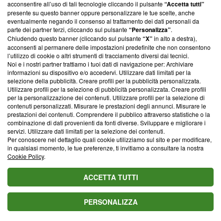
parte; Trust Project non ha ancora effettuato una verifica di
acconsentire all’uso di tali tecnologie cliccando il pulsante
“Accetta tutti”
conformità agli standard.
presente su questo banner oppure personalizzare le tue scelte, anche
eventualmente negando il consenso al trattamento dei dati personali da
parte dei partner terzi, cliccando sul pulsante
“Personalizza”
.
Su di noi
Chiudendo questo banner (cliccando sul pulsante
“X”
in alto a destra),
acconsenti al permanere delle impostazioni predefinite che non consentono
Team editoriale
l’utilizzo di cookie o altri strumenti di tracciamento diversi dai tecnici.
Noi e i nostri partner trattiamo i tuoi dati di navigazione per: Archiviare
Corporate
informazioni su dispositivo e/o accedervi. Utilizzare dati limitati per la
selezione della pubblicità. Creare profili per la pubblicità personalizzata.
Redazione
Utilizzare profili per la selezione di pubblicità personalizzata. Creare profili
per la personalizzazione dei contenuti. Utilizzare profili per la selezione di
Informativa Privacy
contenuti personalizzati. Misurare le prestazioni degli annunci. Misurare le
prestazioni dei contenuti. Comprendere il pubblico attraverso statistiche o la
Cookie Policy
combinazione di dati provenienti da fonti diverse. Sviluppare e migliorare i
servizi. Utilizzare dati limitati per la selezione dei contenuti.
Blasting SA, IDI CHE-247.845.224, Via Carlo Frasca, 3 - 6900
Per conoscere nel dettaglio quali cookie utilizziamo sul sito e per modificare,
Lugano (Svizzera) Tel:
+39 0690258937
in qualsiasi momento, le tue preferenze, ti invitiamo a consultare la nostra
Cookie Policy
.
© 2026 Blasting News
ACCETTA TUTTI
PERSONALIZZA