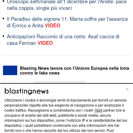
Oroscopo settimanale all'1 dicembre per l'Ariete: pace
nella coppia, single più vivaci
Il Paradiso delle signore 11: Marta soffre per l'assenza
di Enrico e Anita
VIDEO
Anticipazioni Racconto di una notte: Asaf caccia di
casa Ferman
VIDEO
Blasting News lavora con l’Unione Europea nella lotta
contro le fake news
ABOUT
LINEA EDITORIALE
Utilizziamo i cookie e tecnologie simili di tracciamento per fornirti un servizio
Questa sezione offre informazioni trasparenti su Blasting
personalizzato rispetto alle tue esigenze di navigazione e per analizzare il
nostro traffico. Raccogliamo e condividiamo con i nostri
1624
partner che si
News, sui nostri processi editoriali e su come ci impegniamo a
occupano di analisi dei dati web, pubblicità e social media, alcune
creare news di qualità. Inoltre, afferma la nostra aderenza a
informazioni sul tuo dispositivo, come l’indirizzo IP e le caratteristiche del tuo
‘Trust Project - News with Integrity’
Blasting News non è
dispositivo, i quali potrebbero combinarle con altre informazioni che hai
ancora membro del programma, ma ha richiesto di farne
fornito loro o che hanno raccolto dal tuo utilizzo dei loro servizi. Puoi