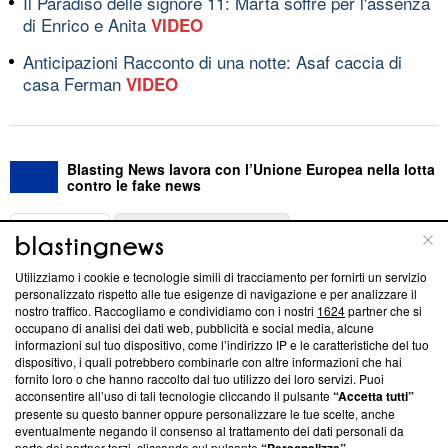
Il Paradiso delle signore 11: Marta soffre per l'assenza
di Enrico e Anita
VIDEO
Anticipazioni Racconto di una notte: Asaf caccia di
casa Ferman
VIDEO
Blasting News lavora con l’Unione Europea nella lotta
contro le fake news
ABOUT
LINEA EDITORIALE
Utilizziamo i cookie e tecnologie simili di tracciamento per fornirti un servizio
Questa sezione offre informazioni trasparenti su Blasting
personalizzato rispetto alle tue esigenze di navigazione e per analizzare il
nostro traffico. Raccogliamo e condividiamo con i nostri
1624
partner che si
News, sui nostri processi editoriali e su come ci impegniamo a
occupano di analisi dei dati web, pubblicità e social media, alcune
creare news di qualità. Inoltre, afferma la nostra aderenza a
informazioni sul tuo dispositivo, come l’indirizzo IP e le caratteristiche del tuo
‘Trust Project - News with Integrity’
Blasting News non è
dispositivo, i quali potrebbero combinarle con altre informazioni che hai
ancora membro del programma, ma ha richiesto di farne
fornito loro o che hanno raccolto dal tuo utilizzo dei loro servizi. Puoi
parte; Trust Project non ha ancora effettuato una verifica di
acconsentire all’uso di tali tecnologie cliccando il pulsante
“Accetta tutti”
conformità agli standard.
presente su questo banner oppure personalizzare le tue scelte, anche
eventualmente negando il consenso al trattamento dei dati personali da
parte dei partner terzi, cliccando sul pulsante
.