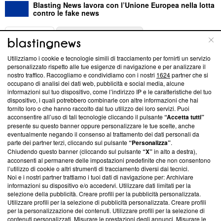
Blasting News lavora con l’Unione Europea nella lotta
contro le fake news
ABOUT
LINEA EDITORIALE
Utilizziamo i cookie e tecnologie simili di tracciamento per fornirti un servizio
Questa sezione offre informazioni trasparenti su Blasting
personalizzato rispetto alle tue esigenze di navigazione e per analizzare il
nostro traffico. Raccogliamo e condividiamo con i nostri
1624
partner che si
News, sui nostri processi editoriali e su come ci impegniamo a
occupano di analisi dei dati web, pubblicità e social media, alcune
creare news di qualità. Inoltre, afferma la nostra aderenza a
informazioni sul tuo dispositivo, come l’indirizzo IP e le caratteristiche del tuo
‘Trust Project - News with Integrity’
Blasting News non è
dispositivo, i quali potrebbero combinarle con altre informazioni che hai
ancora membro del programma, ma ha richiesto di farne
fornito loro o che hanno raccolto dal tuo utilizzo dei loro servizi. Puoi
parte; Trust Project non ha ancora effettuato una verifica di
acconsentire all’uso di tali tecnologie cliccando il pulsante
“Accetta tutti”
conformità agli standard.
presente su questo banner oppure personalizzare le tue scelte, anche
eventualmente negando il consenso al trattamento dei dati personali da
parte dei partner terzi, cliccando sul pulsante
“Personalizza”
.
Su di noi
Chiudendo questo banner (cliccando sul pulsante
“X”
in alto a destra),
acconsenti al permanere delle impostazioni predefinite che non consentono
Team editoriale
l’utilizzo di cookie o altri strumenti di tracciamento diversi dai tecnici.
Noi e i nostri partner trattiamo i tuoi dati di navigazione per: Archiviare
Corporate
informazioni su dispositivo e/o accedervi. Utilizzare dati limitati per la
selezione della pubblicità. Creare profili per la pubblicità personalizzata.
Redazione
Utilizzare profili per la selezione di pubblicità personalizzata. Creare profili
per la personalizzazione dei contenuti. Utilizzare profili per la selezione di
Informativa Privacy
contenuti personalizzati. Misurare le prestazioni degli annunci. Misurare le